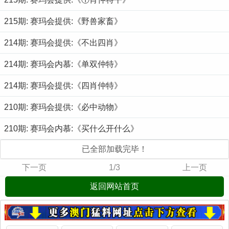
215期: 赛玛会提供:《野兽家畜》
214期: 赛玛会提供:《不出四肖》
214期: 赛玛会内慕:《单双仲特》
214期: 赛玛会提供:《四肖仲特》
210期: 赛玛会提供:《必中动物》
210期: 赛玛会内慕:《买什么开什么》
已全部加载完毕！
下一页
1/3
上一页
返回网站首页