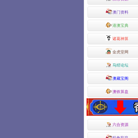
澳门资料
港澳宝典
诸葛神算
金虎堂网
马经论坛
澳藏宝阁
澳铁算盘
六合资源
旺角彩皇