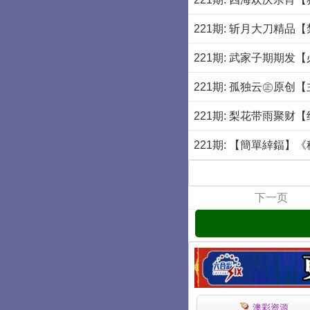
221期: 斩月大刀精品
221期: 武家子期期发
221期: 孤独云㊣原创
221期: 梨花带雨聚财
221期: 【簡單緈鍢】
下一页
澳彩资源