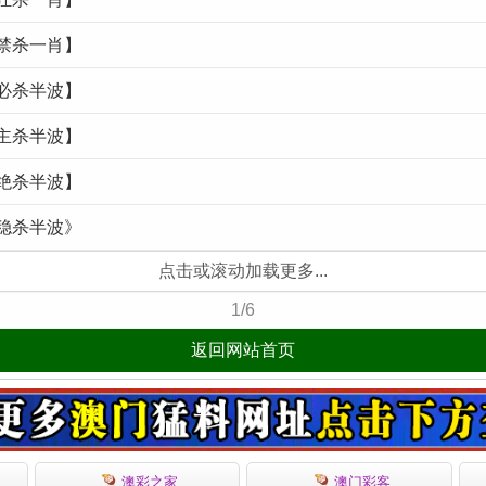
【禁杀一肖】
【必杀半波】
【主杀半波】
【绝杀半波】
《稳杀半波》
点击或滚动加载更多...
1/6
返回网站首页
澳彩之家
澳门彩客