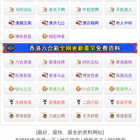
马经论坛
老夫子网
中彩堂网
天机老人
澳藏宝阁
澳洪七公
澳百顺网
奇人中特
澳铁算盘
报彩神童
六合资源
香港挂牌
特区总站
香港跑狗
旺角彩皇
香港马会
博发世家
凤凰信息
镇坛之宝
香港九龙
六合宝典
香港华人
生财有道
亚视彩票
二四六彩
香港开奖
香港创富
六叔公网
天天好彩
香港彩富
[最好、最快、最全的资料网站]