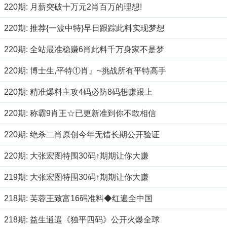
220期: 月薪突破十万元2肖百万的理想!
220期: 推荐{一波中特}早日跟踪此料实现梦想
220期: 全站最准稳赚6肖此料千万身家不是梦
220期: 博士生,平特①肖』~挑战所有平特高手
220期: 精准爆料主攻4码必防8码想赚跟上
220期: 称霸9肖王☆已更新准到你不敢相信
220期: 绝杀二肖原创今年无错长期公开验证
220期: 大张宏图特围30码↑期期让你大赚
219期: 大张宏图特围30码↑期期让你大赚
218期: 芙蓉王致富16码准料◆红遍全中国
218期: 益生逍遥《独平四码》公开火爆全球