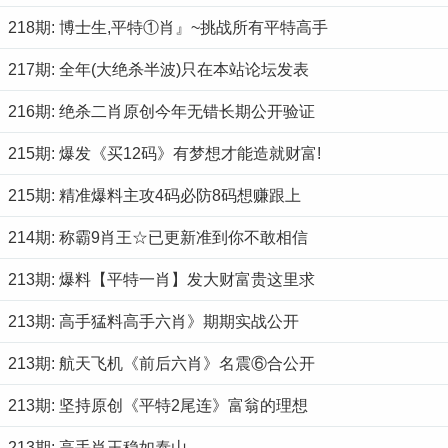
218期: 博士生,平特①肖』~挑战所有平特高手
217期: 全年(大绝杀半波)只在本站论坛发表
216期: 绝杀二肖原创今年无错长期公开验证
215期: 爆发《买12码》有梦想才能造就财富!
215期: 精准爆料主攻4码必防8码想赚跟上
214期: 称霸9肖王☆已更新准到你不敢相信
213期: 爆料【平特一肖】发大财富贵这里求
213期: 高手猛料高手六肖》期期实战公开
213期: 航天飞机《前后六肖》名震⑥合公开
213期: 坚持原创《平特2尾连》富翁的理想
213期: 高手肖王稳如泰山