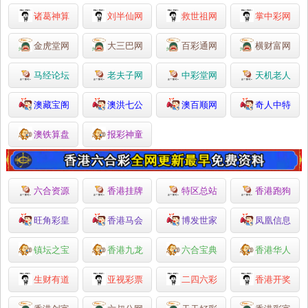
诸葛神算
刘半仙网
救世祖网
掌中彩网
金虎堂网
大三巴网
百彩通网
横财富网
马经论坛
老夫子网
中彩堂网
天机老人
澳藏宝阁
澳洪七公
澳百顺网
奇人中特
澳铁算盘
报彩神童
六合资源
香港挂牌
特区总站
香港跑狗
旺角彩皇
香港马会
博发世家
凤凰信息
镇坛之宝
香港九龙
六合宝典
香港华人
生财有道
亚视彩票
二四六彩
香港开奖