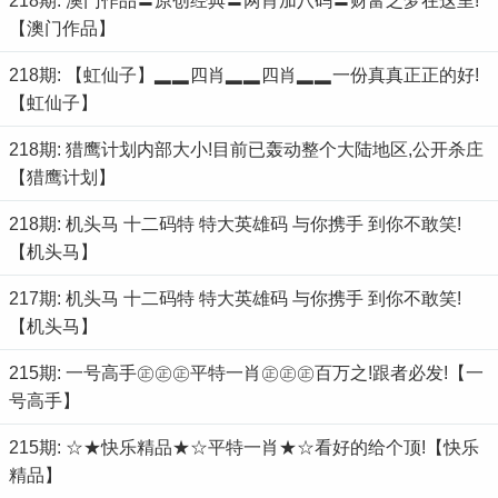
218期: 澳门作品〓原创经典〓两肖加八码〓财富之梦在这里!
【澳门作品】
218期: 【虹仙子】▂▂四肖▂▂四肖▂▂一份真真正正的好!
【虹仙子】
218期: 猎鹰计划内部大小!目前已轰动整个大陆地区,公开杀庄
【猎鹰计划】
218期: 机头马 十二码特 特大英雄码 与你携手 到你不敢笑!
【机头马】
217期: 机头马 十二码特 特大英雄码 与你携手 到你不敢笑!
【机头马】
215期: 一号高手㊣㊣㊣平特一肖㊣㊣㊣百万之!跟者必发!【一
号高手】
215期: ☆★快乐精品★☆平特一肖★☆看好的给个顶!【快乐
精品】