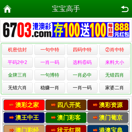
宝宝高手
机密信封
一句中特
四码中特
②肖中特
平码2中2
一肖一码
选料⑥码
来料大小
金牌三肖
一句博特
一肖必中
无错四肖
无错六肖
稳赚一肖
一肖一码
家婆二肖
澳彩之家
四八开奖
澳彩资源
澳王中王
澳门彩客
澳门葡京
澳门彩经
状元红网
港澳宝典