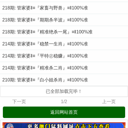
218期: 管家婆‖≡『家畜与野兽』≡‖100%准
218期: 管家婆‖≡『期期杀半波』≡‖100%准
218期: 管家婆‖≡『精准绝杀一尾』≡‖100%准
214期: 管家婆‖≡『稳禁一生肖』≡‖100%准
214期: 管家婆‖≡『平特㊣稳赚』≡‖100%准
214期: 管家婆‖≡『精准杀二肖』≡‖100%准
210期: 管家婆‖≡『白小姐杀肖』≡‖100%准
已全部加载完毕！
下一页
1/2
上一页
返回网站首页