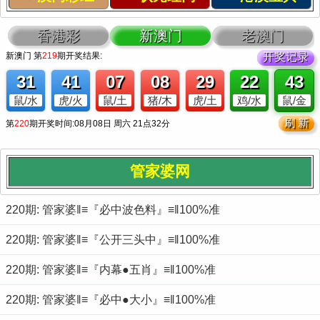
管家婆网
220期: 管家婆‖≡『必中波色料』≡‖100%准
220期: 管家婆‖≡『公开三头中』≡‖100%准
220期: 管家婆‖≡『内幕●五肖』≡‖100%准
220期: 管家婆‖≡『必中●大小』≡‖100%准