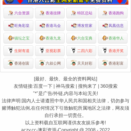
六合资源
香港挂牌
特区总站
香港跑狗
旺角彩皇
香港马会
博发世家
凤凰信息
镇坛之宝
香港九龙
六合宝典
香港华人
生财有道
亚视彩票
二四六彩
香港开奖
香港创富
六叔公网
天天好彩
香港彩富
[最好、最快、最全的资料网站]
友情链接:
百度一下
|
神马搜索
|
搜狗来了
|
360搜索
"*"是广告/外链,内容与本站无关!
法律声明:国内人士请遵照中华人民共和国相关法律，切勿参与
赌博触犯法例,在任何情况下引致触犯所属地区之法律，网友须
自行承担一切责任。
以上资料载自互联网谨供友友娱乐参考!
aczy.cc-澳彩资源-Copyright @ 2008 - 2022