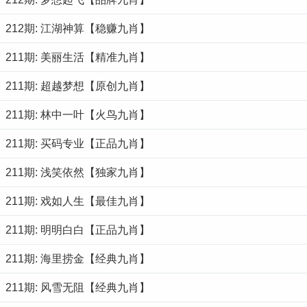
212期: 江湖神算【稳赚九肖】
211期: 美丽生活【精准九肖】
211期: 超越梦想【原创九肖】
211期: 林中一叶【火鸟九肖】
211期: 买码专业【正品九肖】
211期: 浅笑依然【独家九肖】
211期: 戏如人生【最佳九肖】
211期: 明明白白【正品九肖】
211期: 海里捞金【经典九肖】
211期: 风雪无阻【经典九肖】