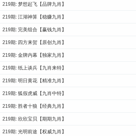
219期: 梦想起飞【品牌九肖】
219期: 江湖神算【稳赚九肖】
219期: 完美组合【赢钱九肖】
219期: 四方来贺【原创九肖】
219期: 金牌内幕【独家九肖】
219期: 纸上谈兵【九肖来特】
219期: 明日黄花【精准九肖】
219期: 狐假虎威【九肖中特】
219期: 胜者十狼【经典九肖】
219期: 欣欣宝贝【期期九肖】
219期: 光明前途【权威九肖】