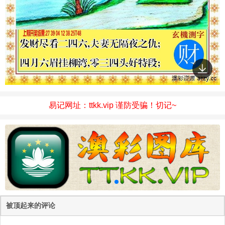
易记网址：ttkk.vip 谨防受骗！切记~