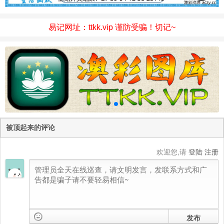
易记网址：ttkk.vip 谨防受骗！切记~