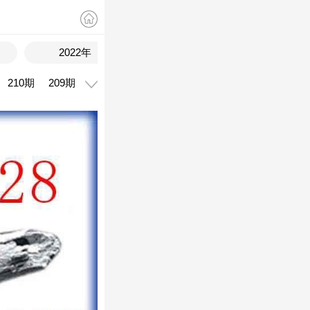
2022年
2021年
2020年
210期
209期
208期
207期
206期
205期
204期
20