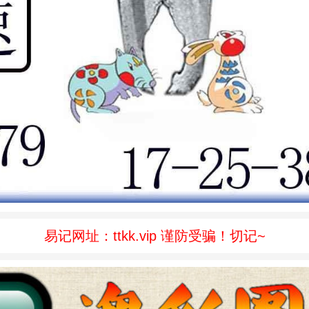
易记网址：ttkk.vip 谨防受骗！切记~