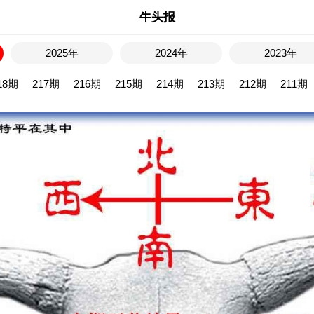
牛头报
2025年
2024年
2023年
18期
217期
216期
215期
214期
213期
212期
211期