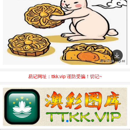
易记网址：ttkk.vip 谨防受骗！切记~