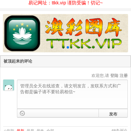
易记网址：ttkk.vip 谨防受骗！切记~