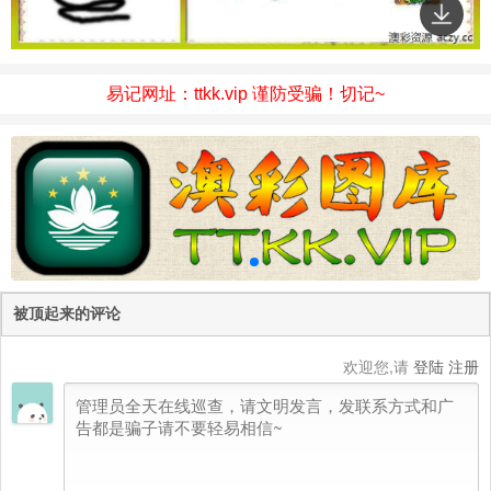
易记网址：ttkk.vip 谨防受骗！切记~