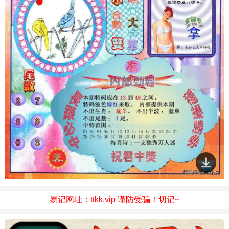
易记网址：ttkk.vip 谨防受骗！切记~