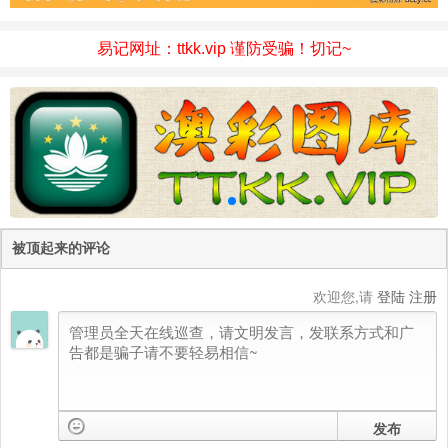
易记网址：ttkk.vip 谨防受骗！切记~