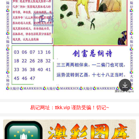
易记网址：ttkk.vip 谨防受骗！切记~