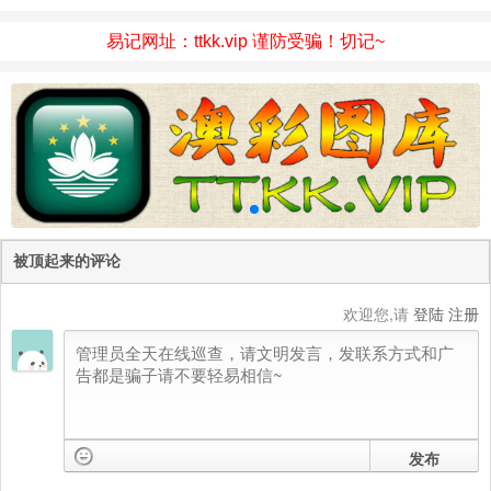
易记网址：ttkk.vip 谨防受骗！切记~