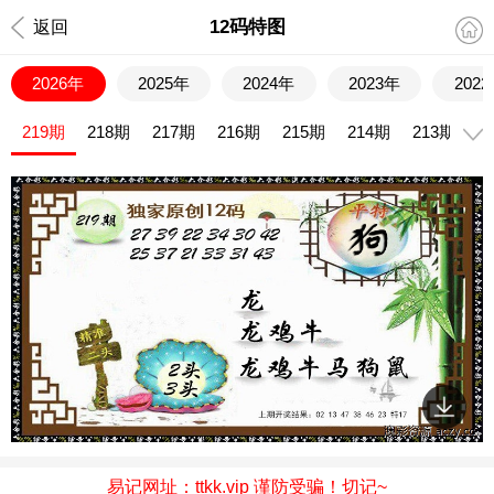
12码特图
返回
2026年
2025年
2024年
2023年
202
219期
218期
217期
216期
215期
214期
213期
2
易记网址：ttkk.vip 谨防受骗！切记~