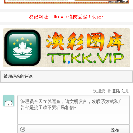
易记网址：ttkk.vip 谨防受骗！切记~