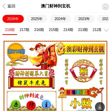
澳门财神到玄机
返回
2026年
2025年
2024年
2023年
202
218期
217期
216期
215期
214期
213期
212期
2