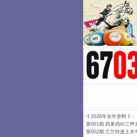
┫2026年全年资料┣：【
第001期 四来鸡叫三
第002期 兰兰特波土