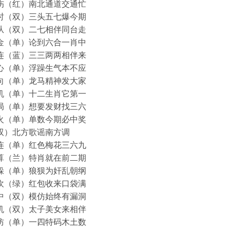
心伤（红）南北通道交通忙
此时（双）三头五七爆今期
何从（双）二七相伴同台走
炼金（单）论到六合一肖中
相连（蓝）三三两两相伴来
安心（单）浮躁生气本不应
定向（单）龙马精神发大家
玄机（单）十二生肖它第一
成局（单）想要发财找三六
在火（单）单数今期必中奖
（双）北方歌谣南方调
期连（单）红色梅花三六九
来算（兰）特肖就在前二期
方躲（单）狼狈为奸乱朝纲
孩欢（绿）红包收来口袋满
定中（双）模仿始终有漏洞
玄机（双）太子美女来相伴
波防（单）一四特码木土数