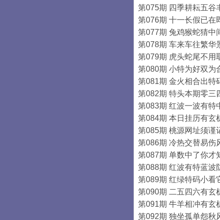
第075期 四季耕耘五
第076期 十一长假已
第077期 兔鸡猴蛇猜
第078期 车来车往繁
第079期 虎头蛇尾不
第080期 小特为好双
第081期 金火相合出
第082期 特头本期零
第083期 红波一波有
第084期 本日挂历有
第085期 桃源网址须
第086期 冷热交替易
第087期 单数中了你
第088期 红波有特蓝
第089期 红绿特码小
第090期 二五四六有
第091期 牛羊相冲有
第092期 独坐孤单怨