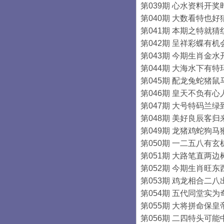
第039期 心水资料开
第040期 大数看特也
第041期 本期之特就
第042期 呈祥彩蝶有
第043期 今期生肖金
第044期 大海水下有
第045期 配龙兔蛇猪
第046期 皇天不负有
第047期 大号特码兰
第048期 美好良辰客
第049期 龙猪鸡蛇狗
第050期 一二五八有
第051期 大路笔直两
第052期 今期生肖旺
第053期 鸡龙相合二
第054期 五代同堂实
第055期 大将拼命保
第056期 二四特头可