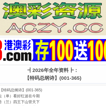
┫
2026
年全年资料┣：
【特码总纲诗】(001-365)
特码总纲诗】(001-365)
声去（单）看好红波在今期
木号（兰）四王下山管天下