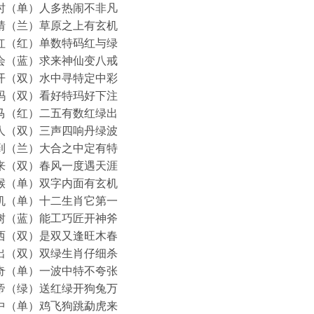
奖时（单）人多热闹不非凡
好猜（兰）草原之上有玄机
猜红（红）单数特码红与绿
机会（蓝）求来神仙变八戒
水开（双）水中寻特定中彩
特玛（双）看好特玛好下注
鼠马（红）二五有数红绿出
心人（双）三声四响丹绿波
绿到（兰）大合之中定有特
归来（双）春风一度遇天涯
马猴（单）双字内面有玄机
玄机（单）十二生肖它第一
边树（蓝）能工巧匠开神斧
东西（双）是双又逢旺木春
八出（双）双绿生肖仔细杀
为奇（单）一波中特不夸张
皇帝（绿）送红绿开狗兔万
能中（单）鸡飞狗跳勐虎来