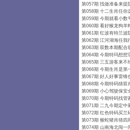
第057期 找做准备来
第058期 十二生肖任
第059期 今期就看小
第060期 看好猴龙狗
第061期 红波有特兰
第062期 江河湖海任
第063期 双数本期配
第064期 今期特玛想
第065期 三五游客来
第066期 今期生肖是
第067期 好人好事雷
第068期 今期特码猜
第069期 小心驾驶保
第070期 今期特码找
第071期 二九今期定
第072期 红色特码买
第073期 猴蛇猪肖猜
第074期 山南海北闯