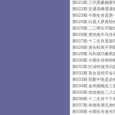
第021期 三代英豪杨
第022期 交通高峰需
第023期 今期生肖是
第024期 白昼入梦真
第025期 二三两头可
第026期 虎鸡兔牛马
第027期 十二生肖是
第028期 虎头蛇尾不
第029期 马到成功奏
第030期 今期生肖狗
第031期 红绿特波没
第032期 美女送特开
第033期 双数中奖是
第034期 金鸡报晓在
第035期 鸡龙相合二
第036期 十二生肖个
第037期 有烟有酒兄
第038期 今期生肖放