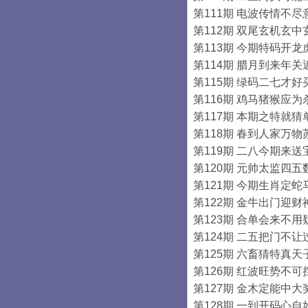
第111期 电波传情不
第112期 双尾玄机玄
第113期 今期特码开
第114期 腊月到来年
第115期 绿码二七才
第116期 鸡马猪猴应
第117期 本期之特就
第118期 春到人家万
第119期 二八今期来
第120期 元帅太监四
第121期 今期生肖定
第122期 金牛出门迎
第123期 合单会来不
第124期 二五把门不
第125期 六畜猜特真
第126期 红波旺势不
第127期 金木定能中
第128期 一到开码心