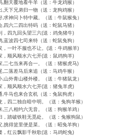
绿码,翻天覆地看牛羊（送：牛龙鸡猴）
码出,天下兄弟归一物（送：龙狗鸡猴）
家好,求神问卜特中藏。（送：牛鼠猴兔）
猴会,四六二四出特码（送：蛇鼠马猪）
运到，四九回头望三六(送：鸡免猪牛)
更鸡,蓝波四七司来特（送：蛇鼠兔狗）
心汉，一叶不服也不让。(送：牛鸡猴羊)
五家，顺风顺水六七开(送：鼠鸡狗羊)
当家,二七当来再合一。（送：猪猴虎马)
六尾,二落差马后来追（送：马鸡牛猴）
特小,山外青山楼外楼。（送：牛猪鼠龙）
五家，顺风顺水六七开(送：猪兔羊虎)
变通,牛马也来合玄机（送：兔鼠狗虎）
如龙，四二独自暗中明。（送：兔狗羊猴）
原来,三八相约六无音。（送：狗猴羊鸡）
六归，踏破铁鞋无觅处。（送：兔猴狗鼠）
其父,挑得篮里便是菜。（送：昭兔羊狗）
线缕，红云飘影千秋歌(送：马鸡蛇兔)