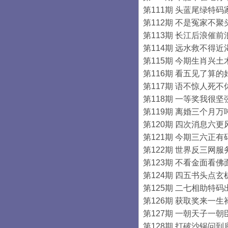
第111期 头蓝尾绿特
第112期 不是冤家不
第113期 长江后浪催
第114期 远水救不得
第115期 今期生肖兴
第116期 看五见了算
第117期 语不惊人死
第118期 一等奖我很
第119期 离婚三个月
第120期 四次消息六
第121期 今期三六正
第122期 世界反三网
第123期 不看金面看
第124期 四五书头点
第125期 二七相助特
第126期 获取奖来一
第127期 一朝天子一
第128期 打破沙锅问