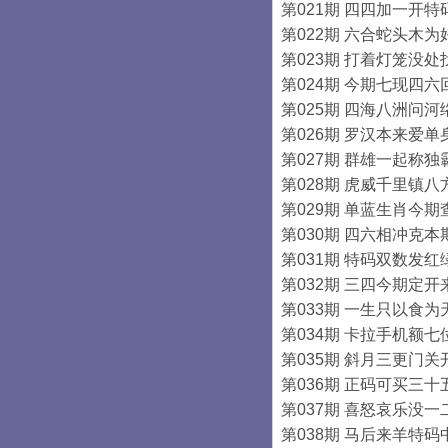
第021期 四四加一开
第022期 六合蛇头木
第023期 打着灯笼没
第024期 今期七现四
第025期 四海八洲问
第026期 罗汉本来爱
第027期 群雄一起称
第028期 虎威千里镇
第029期 单蓝生肖今
第030期 四六相冲克
第031期 特码双数发
第032期 三四今期定
第033期 一生只以食
第034期 卡拉手机额
第035期 斜月三更门
第036期 正码可买三
第037期 喜怒哀乐没
第038期 马后来羊特