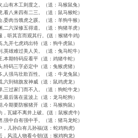
四次,山有木工则度之。（送：马猴鼠兔）
惧虎,看八来四有二三。（送：鼠马猴蛇）
四会,委肉当饿虎之蹊。（送：羊狗牛猴）
三渊,二六深修五得道。（送：狗猪羊虎）
客服，听其言而观其行。(送：猴猪牛鸡)
几高,九开七虎鸡出特（送：狗牛虎鼠）
然到,英雄难过美人关。（送：兔马蛇牛）
色旺,本期特码应看平（送：鸡猪牛蛇）
回头,特码三字必定中（送：兔猴虎猪）
在多,人强马壮欺百性。（送：牛龙兔鼠）
八戒,六到锦旗发神威（送：鼠鸡虎龙）
轻弹,三过家门而不入。（送：狗蛇牛龙）
三更,最后落在蓝波上（送：龙马蛇狗）
本期,今期要防猴猪开（送：马猴狗鼠）
额为，瓦罐不离井上破。(送：鼠猴虎牛)
推磨,强中自有强中手。（送：猪马龙蛇）
其中，儿孙白有儿孙福(送：蛇鸡狗虎)
可丟，风流人物看今朝(送：猴鸡狗龙)