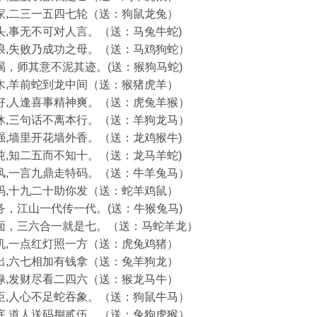
码家,二三一五四七轮（送：狗鼠龙兔）
聚头,事无不可对人言。（送：马兔牛蛇)
前浪,失败乃成功之母。（送：马鸡狗蛇）
近渴，师其意不泥其迹。(送：猴狗马蛇)
土木,羊前蛇到龙中间（送：猴猪虎羊）
的好,人逢喜事精神爽。（送：虎兔羊猴）
不休,三句话不离本行。（送：羊狗龙马）
坚强,墙里开花墙外香。（送：龙鸡猴牛)
万吨,知二五而不知十。（送：龙马羊蛇)
更风,一言九鼎走特码。（送：牛羊兔马）
有码,十九二十助你发（送：蛇羊鸡鼠）
服务，江山一代传一代。(送：牛猴兔马)
佛面，三六合一就是七。（送：马蛇羊龙）
玄机,一点红灯照一方（送：虎兔鸡猪）
码出,六七相加有钱拿（送：兔羊狗龙）
生禄,发财尽看二四六（送：猴龙马牛）
朝臣,人心不足蛇吞象。（送：狗鼠牛马）
到底,道人送码捌贰伍。（送：兔狗虎猴）