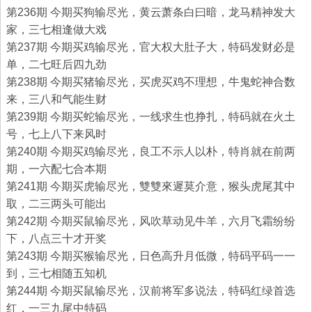
第236期 今期买狗输尽光，黄云萧条白曰暗，龙马精神发大
家，三七相逢做大戏
第237期 今期买鸡输尽光，官大权大肚子大，特码发财必是
单，二七旺后四九劲
第238期 今期买猪输尽光，买虎买鸡不理想，牛鬼蛇神合数
来，三八和气能生财
第239期 今期买蛇输尽光，一线求生也挣扎，特码就在火土
号，七上八下来风时
第240期 今期买鸡输尽光，良工不示人以朴，特肖就在前两
期，一六配七合本期
第241期 今期买虎输尽光，雙雙來遲莫介意，猴头虎尾其中
取，二三两头可能出
第242期 今期买鼠输尽光，风吹草动见牛羊，六月飞霜纷纷
下，八点三十才开奖
第243期 今期买猴输尽光，日色高升月低微，特码平码一一
到，三七相随五知机
第244期 今期买鼠输尽光，汉前将军多说法，特码红绿首选
红，一三九尾中特码