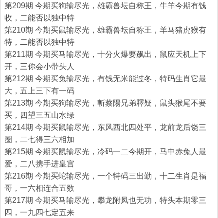
第209期 今期买狗输尽光，雄霸兽坛自称王，牛羊今期有钱
收，二能否以独中特
第210期 今期买鼠输尽光，雄霸兽坛自称王，羊马猪虎猴有
特，二能否以独中特
第211期 今期买马输尽光，十分火爆要飙出，鼠应天机上下
开，三你会小带头人
第212期 今期买兔输尽光，有钱无米能过冬，特码生肖它最
大，五上三下有一码
第213期 今期买狗输尽光，斬蔡陽兄弟釋疑，鼠头猴尾不要
买，四望三五山水绿
第214期 今期买鼠输尽光，东风西北四处平，龙前龙后饶三
圈，二七得三六相加
第215期 今期买鼠输尽光，冷码一二今期开，马中赤兔人最
爱，二八携手进皇宫
第216期 今期买蛇输尽光，一个特码三出勤，十二生肖是福
哥，一六相连合五数
第217期 今期买马输尽光，攀龙附凤也无功，特头本期零三
四，一九四七定五来