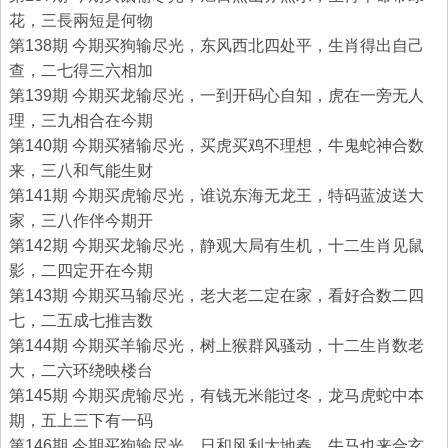
花，三長兩短是何物
第138期 今期买狗输尽光，东风西北四处平，生肖得出自己
查，二七得三六相加
第139期 今期买龙输尽光，一到开码心自知，虎在一旁无人
理，三九相合在今期
第140期 今期买猪输尽光，买虎买鸡不理想，牛鬼蛇神合数
来，三八和气能生财
第141期 今期买虎输尽光，谁说东海无龙王，特码蓝波送大
家，三八作伴今期开
第142期 今期买龙输尽光，静观大局有生机，十二生肖见鼠
影，二四定开在今期
第143期 今期买马输尽光，老大老二定在家，看好合数二四
七，二五成七推吉数
第144期 今期买羊输尽光，树上猴群风骚动，十二生肖数老
大，二六环绕映楼台
第145期 今期买虎输尽光，有钱无米能过冬，龙马虎蛇中本
期，五上三下有一码
第146期 今期买狗输尽光，日和风利大地春，牛马也来合玄