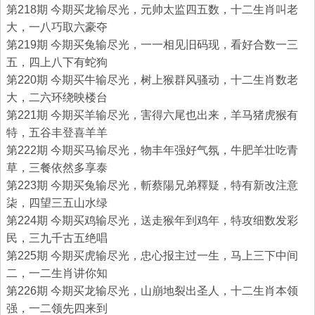
第218期 今期买龙输尽光，元帅太监四五数，十二生肖叫老
大，一八巧取六豪夺
第219期 今期买兔输尽光，一一相见旧码现，看好合数一三
五，四上八下有蛇狗
第220期 今期买牛输尽光，树上猴群风骚动，十二生肖数老
大，二六环绕映楼台
第221期 今期买羊输尽光，害得六尾也出来，羊马猪虎猴有
特，五谷丰登喜羊羊
第222期 今期买马输尽光，物丰年强好气氛，牛肥羊壮吃青
草，三餐依然多享泰
第223期 今期买兔输尽光，斬蔡陽兄弟釋疑，特有新改注意
柒，四望三五山水绿
第224期 今期买鸡输尽光，送走猴年到鸡年，特攻细数发彩
民，三九千古五绝唱
第225期 今期买虎输尽光，忠心报主过一生，马上三下中间
二，一二生肖讲你知
第226期 今期买龙输尽光，山崩地裂出圣人，十二生肖本领
强，一二领先四来到