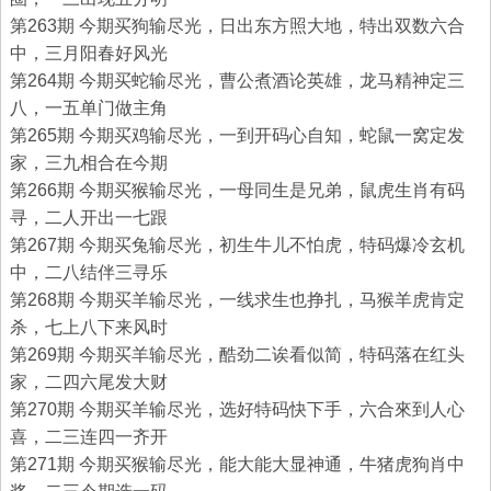
第263期 今期买狗输尽光，日出东方照大地，特出双数六合
中，三月阳春好风光
第264期 今期买蛇输尽光，曹公煮酒论英雄，龙马精神定三
八，一五单门做主角
第265期 今期买鸡输尽光，一到开码心自知，蛇鼠一窝定发
家，三九相合在今期
第266期 今期买猴输尽光，一母同生是兄弟，鼠虎生肖有码
寻，二人开出一七跟
第267期 今期买兔输尽光，初生牛儿不怕虎，特码爆冷玄机
中，二八结伴三寻乐
第268期 今期买羊输尽光，一线求生也挣扎，马猴羊虎肯定
杀，七上八下来风时
第269期 今期买羊输尽光，酷劲二诶看似简，特码落在红头
家，二四六尾发大财
第270期 今期买羊输尽光，选好特码快下手，六合來到人心
喜，二三连四一齐开
第271期 今期买猴输尽光，能大能大显神通，牛猪虎狗肖中