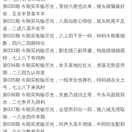
第030期 今期买羊输尽光，害得六尾也出来，猪头猪脑最好
命，五谷丰登喜羊羊
第031期 今期买马输尽光，八面仙歌心情悦，鼠头蛇尾不足
道，二进八退不在乎
第032期 今期买兔输尽光，八上四下开一码，特码今期看细
数，四六二四期待出
第033期 今期买鸡输尽光，劉玄德三顧草廬，狗急跳墙稳观
特，七上八下有鸡狗
第034期 今期买蛇输尽光，欢天喜地红红火，虎落无势是穷
期，二三四九认你发
第035期 今期买蛇输尽光，一线求生也挣扎，特码就在火土
号，七上八下来风时
第036期 今期买狗输尽光，失败乃成功之母，牛头马面双双
合，二七争开九得利
第037期 今期买虎输尽光，众望所归出一四，猪八戒无理取
闹，一八全四中本期
第038期 今期买虎输尽光，叫声大圣不用恼，牛郎织女配和
谐，六七之数有玄机