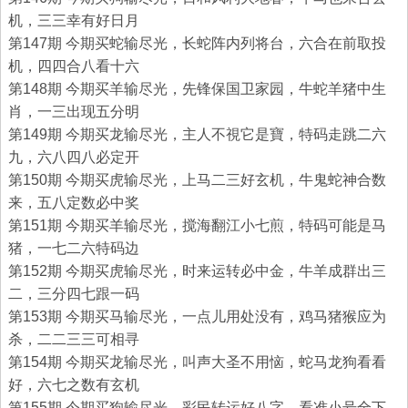
机，三三幸有好日月
第147期 今期买蛇输尽光，长蛇阵内列将台，六合在前取投
机，四四合八看十六
第148期 今期买羊输尽光，先锋保国卫家园，牛蛇羊猪中生
肖，一三出现五分明
第149期 今期买龙输尽光，主人不視它是寶，特码走跳二六
九，六八四八必定开
第150期 今期买虎输尽光，上马二三好玄机，牛鬼蛇神合数
来，五八定数必中奖
第151期 今期买羊输尽光，搅海翻江小七煎，特码可能是马
猪，一七二六特码边
第152期 今期买虎输尽光，时来运转必中金，牛羊成群出三
二，三分四七跟一码
第153期 今期买马输尽光，一点儿用处没有，鸡马猪猴应为
杀，二二三三可相寻
第154期 今期买龙输尽光，叫声大圣不用恼，蛇马龙狗看看
好，六七之数有玄机
第155期 今期买狗输尽光，彩民转运好八字，看准小号全下