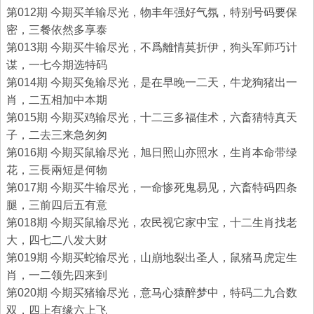
第012期 今期买羊输尽光，物丰年强好气氛，特别号码要保
密，三餐依然多享泰
第013期 今期买牛输尽光，不爲離情莫折伊，狗头军师巧计
谋，一七今期选特码
第014期 今期买兔输尽光，是在早晚一二天，牛龙狗猪出一
肖，二五相加中本期
第015期 今期买鸡输尽光，十二三多福佳术，六畜猜特真天
子，二去三来急匆匆
第016期 今期买鼠输尽光，旭日照山亦照水，生肖本命带绿
花，三長兩短是何物
第017期 今期买牛输尽光，一命惨死鬼易见，六畜特码四条
腿，三前四后五有意
第018期 今期买鼠输尽光，农民视它家中宝，十二生肖找老
大，四七二八发大财
第019期 今期买蛇输尽光，山崩地裂出圣人，鼠猪马虎定生
肖，一二领先四来到
第020期 今期买猪输尽光，意马心猿醉梦中，特码二九合数
双，四上有缘六上飞