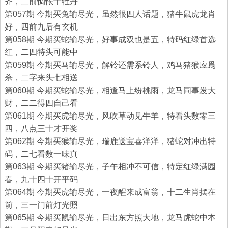
齐，二前惆怅十牡丹
第057期 今期买兔输尽光，虽然很四人话题，猪牛鼠虎龙肖
好，四前九后有玄机
第058期 今期买蛇输尽光，好事成双也是五，特码红绿首选
红，二四特头可能中
第059期 今期买马输尽光，解铃还需系铃人，鸡马猪猴应爲
杀，二字来头七相送
第060期 今期买蛇输尽光，相逢马上纷桃雨，龙马同事发大
财，二二得四自己看
第061期 今期买虎输尽光，风吹草动见牛羊，特看头数零三
四，八点三十才开奖
第062期 今期买猴输尽光，瑞鹿送宝喜洋洋，猪蛇对冲出特
码，二七看数一味真
第063期 今期买猪输尽光，子午相冲不可信，特定红绿满园
春，九十四十开平码
第064期 今期买虎输尽光，一夜醒来成富翁，十二生肖摆在
前，三一门前灯光照
第065期 今期买鼠输尽光，日出东方照大地，龙马虎蛇中本