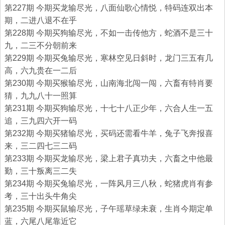
第227期 今期买龙输尽光，八面仙歌心情悦，特码连双出本
期，二进八退不在乎
第228期 今期买狗输尽光，不如一击传他方，蛇酒不是三十
九，二三不分朝前来
第229期 今期买兔输尽光，寒林空见日斜时，龙门三五有几
高，六九贵在一二后
第230期 今期买猴输尽光，山南海北闯一闯，六畜有特肖要
猜，九九八十一照算
第231期 今期买狗输尽光，十七十八正少年，六合人生一五
追，三九四六开一码
第232期 今期买猪输尽光，买码还需看牛羊，兔子飞奔报喜
来，三二四七三二码
第233期 今期买龙输尽光，梁上君子真功夫，六畜之中他最
勤，三十叛离三二失
第234期 今期买兔输尽光，一阵风月三八秋，蛇猪虎肖有参
考，三十出头牛角尖
第235期 今期买鼠输尽光，子午瑶草绿未衰，生肖今期定单
蓝，六尾八尾靠近它