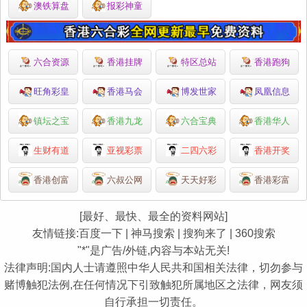
澳铁算盘
报彩神童
六合资源
香港挂牌
特区总站
香港跑狗
旺角彩皇
香港马会
博发世家
凤凰信息
镇坛之宝
香港九龙
六合宝典
香港华人
生财有道
亚视彩票
二四六彩
香港开奖
香港创富
六叔公网
天天好彩
香港彩富
[最好、最快、最全的资料网站]
友情链接:
百度一下
|
神马搜索
|
搜狗来了
|
360搜索
"*"是广告/外链,内容与本站无关!
法律声明:国内人士请遵照中华人民共和国相关法律，切勿参与
赌博触犯法例,在任何情况下引致触犯所属地区之法律，网友须
自行承担一切责任。