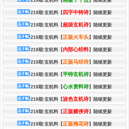
219期:玄机料【
】陆续更新
四字中特诗
219期:玄机料【
】陆续更新
超级玄机诗
219期:玄机料【
】陆续更新
正版火车头
219期:玄机料【
】陆续更新
内部心经料
219期:玄机料【
】陆续更新
正版马经诗
219期:玄机料【
】陆续更新
平特玄机诗
219期:玄机料【
】陆续更新
心水资料诗
219期:玄机料【
】陆续更新
波色玄机诗
219期:玄机料【
】陆续更新
正版赌侠诗
219期:玄机料【
】陆续更新
正版梅花诗
219期:玄机料【
】陆续更新