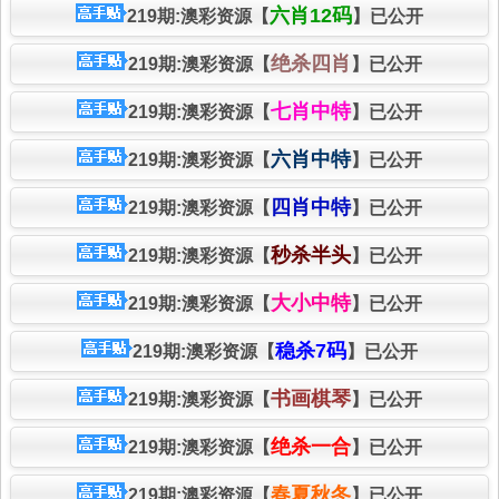
六肖12码
219期:澳彩资源【
】已公开
绝杀四肖
219期:澳彩资源【
】已公开
七肖中特
219期:澳彩资源【
】已公开
六肖中特
219期:澳彩资源【
】已公开
四肖中特
219期:澳彩资源【
】已公开
秒杀半头
219期:澳彩资源【
】已公开
大小中特
219期:澳彩资源【
】已公开
稳杀7码
219期:澳彩资源【
】已公开
书画棋琴
219期:澳彩资源【
】已公开
绝杀一合
219期:澳彩资源【
】已公开
春夏秋冬
219期:澳彩资源【
】已公开