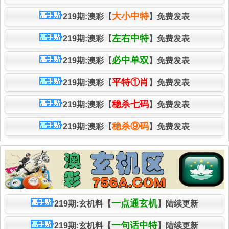
大小中特
219期:澳彩【
】免费发表
左右中特
219期:澳彩【
】免费发表
必中单双
219期:澳彩【
】免费发表
平特①肖
219期:澳彩【
】免费发表
稳杀七码
219期:澳彩【
】免费发表
稳杀⑨码
219期:澳彩【
】免费发表
一点通玄机
219期:玄机料【
】陆续更新
一句话中特
219期:玄机料【
】陆续更新