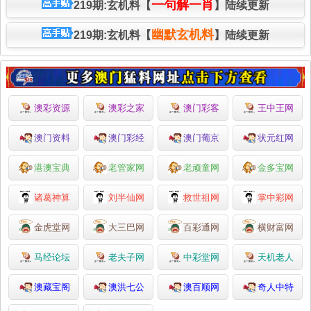
一句解一肖
219期:玄机料【
】陆续更新
幽默玄机料
219期:玄机料【
】陆续更新
澳彩资源
澳彩之家
澳门彩客
王中王网
澳门资料
澳门彩经
澳门葡京
状元红网
港澳宝典
老管家网
老顽童网
金多宝网
诸葛神算
刘半仙网
救世祖网
掌中彩网
金虎堂网
大三巴网
百彩通网
横财富网
马经论坛
老夫子网
中彩堂网
天机老人
澳藏宝阁
澳洪七公
澳百顺网
奇人中特