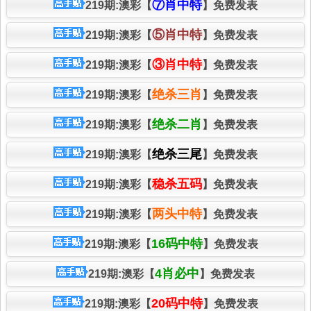
⑦肖中特
219期:澳彩【
】免费发表
⑤肖中特
219期:澳彩【
】免费发表
③肖中特
219期:澳彩【
】免费发表
绝杀三肖
219期:澳彩【
】免费发表
绝杀二肖
219期:澳彩【
】免费发表
绝杀三尾
219期:澳彩【
】免费发表
稳杀五码
219期:澳彩【
】免费发表
两头中特
219期:澳彩【
】免费发表
16码中特
219期:澳彩【
】免费发表
4肖必中
219期:澳彩【
】免费发表
20码中特
219期:澳彩【
】免费发表