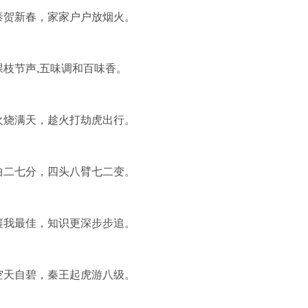
开泰贺新春，家家户户放烟火。
横棵枝节声,五味调和百味香。
大火烧满天，趁火打劫虎出行。
九曲二七分，四头八臂七二变。
表襄我最佳，知识更深步步追。
照空天自碧，秦王起虎游八级。