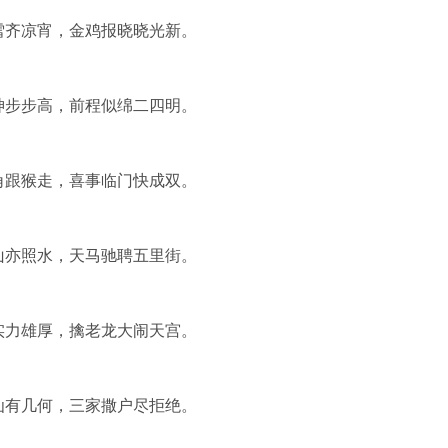
霜雪齐凉宵，金鸡报晓晓光新。
精神步步高，前程似绵二四明。
海角跟猴走，喜事临门快成双。
照山亦照水，天马驰聘五里街。
方实力雄厚，擒老龙大闹天宫。
神仙有几何，三家撒户尽拒绝。