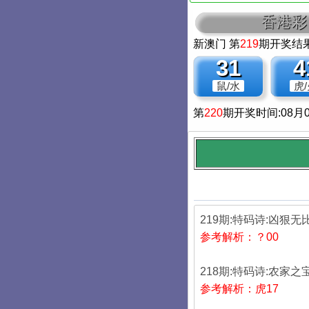
219期:特码诗:凶狠
参考解析：？00
218期:特码诗:农家
参考解析：虎17