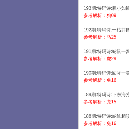
193期:特码诗:胆小
参考解析：狗09
192期:特码诗:一枯
参考解析：马25
191期:特码诗:蛇鼠
参考解析：虎29
190期:特码诗:回眸
参考解析：兔16
189期:特码诗:下东
参考解析：龙15
188期:特码诗:蛇鼠
参考解析：兔16