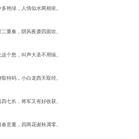
场中多艳绿，人情似水两相依。
居家二重奏，阴风夜袭四面吹。
能化这个愁，叫声大圣不用恼。
加鞭取特码，小白龙西天取经。
扶疏四七长，将军又有好收获。
麦田春意重，四两花谢秋凋零。