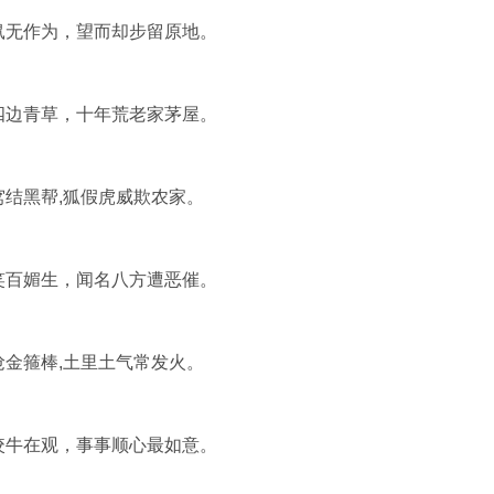
如鼠无作为，望而却步留原地。
井四边青草，十年荒老家茅屋。
一窝结黑帮,狐假虎威欺农家。
一笑百媚生，闻名八方遭恶催。
海抢金箍棒,土里土气常发火。
相咬牛在观，事事顺心最如意。