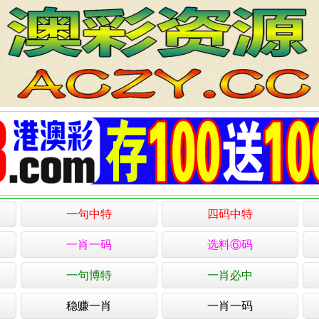
一句中特
四码中特
一肖一码
选料⑥码
一句博特
一肖必中
稳赚一肖
一肖一码