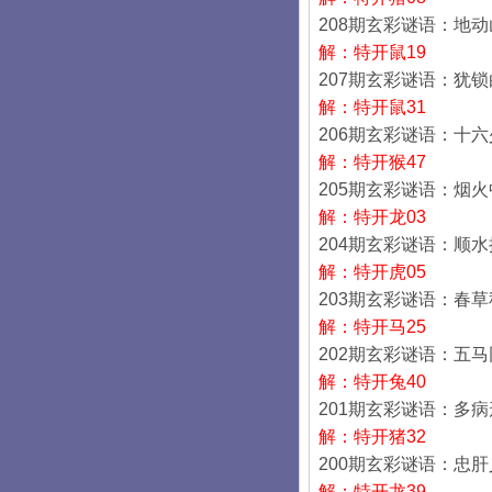
208期玄彩谜语：地
解：特开鼠19
207期玄彩谜语：犹
解：特开鼠31
206期玄彩谜语：十
解：特开猴47
205期玄彩谜语：烟
解：特开龙03
204期玄彩谜语：顺
解：特开虎05
203期玄彩谜语：春
解：特开马25
202期玄彩谜语：五
解：特开兔40
201期玄彩谜语：多
解：特开猪32
200期玄彩谜语：忠
解：特开龙39