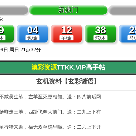
澳彩资源
TTKK.VIP高手帖
玄机资料【玄彩谜语】
画不减吴生笔，左羊至死更相知。送：四八前后网
马扬鞭走三地，四蹄飞奔大前门。送：二九上下有
不单行猪来助，福无双至鸡早啼。送：二六上下开