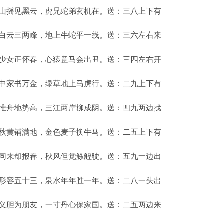
动山摇见黑云，虎兄蛇弟玄机在。送：三八上下有
锁白云三两峰，地上牛蛇平一线。送：三六左右来
六少女正怀春，心猿意马会出丑。送：三四左右开
火中家书万金，绿草地上马虎行。送：二九上下有
水推舟地势高，三江两岸柳成阴。送：四九两边找
草秋黄铺满地，金色麦子换牛马。送：二五上下有
马同来却报春，秋风但觉艅艎驶。送：五九一边出
病形容五十三，泉水年年胜一年。送：二八一头出
肝义胆为朋友，一寸丹心保家国。送：二五两边来