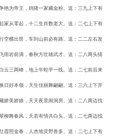
虎争艳为帝王，鸡猪一家藏金粉。送：三九上下有
手起家从零起，十二生肖数老大。送：二七上下有
马行空横出世，车到山前必有路。送：二二左右发
如飞雨岩前滴，春秋方壮雄武才。送：二八两头猜
锁白云三两峰，地上牛蛇平一线。送：二七前后来
天换日好本领，天生佳丽舞翩翩。送：三六上下开
屋藏娇美娇娘，天天夜里闹洞房。送：二八两边找
前翠柳舞春风，天若有情共白头。送：二七两边找
天红霞照金春，人杰地灵野兽多。送：二七上下有