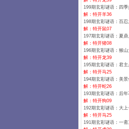
199期玄彩谜语：四
解：特开羊36
198期玄彩谜语：百
解：特开鼠07
197期玄彩谜语：夏
解：特开猪08
196期玄彩谜语：猴
解：特开龙39
195期玄彩谜语：君
解：特开马25
194期玄彩谜语：美
解：特开蛇26
193期玄彩谜语：后
解：特开狗09
192期玄彩谜语：大
解：特开马25
191期玄彩谜语：一