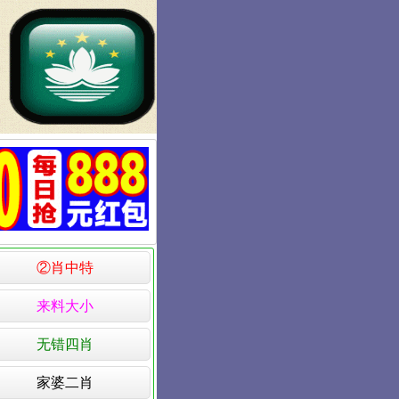
②肖中特
来料大小
无错四肖
家婆二肖