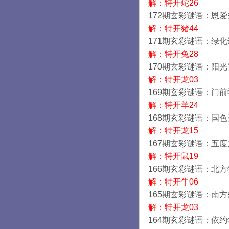
解：特开蛇26
172期玄彩谜语：恩
解：特开猪44
171期玄彩谜语：绿
解：特开兔28
170期玄彩谜语：阳
解：特开龙03
169期玄彩谜语：门
解：特开羊24
168期玄彩谜语：国
解：特开龙15
167期玄彩谜语：五
解：特开鼠19
166期玄彩谜语：北
解：特开牛06
165期玄彩谜语：南
解：特开龙03
164期玄彩谜语：依