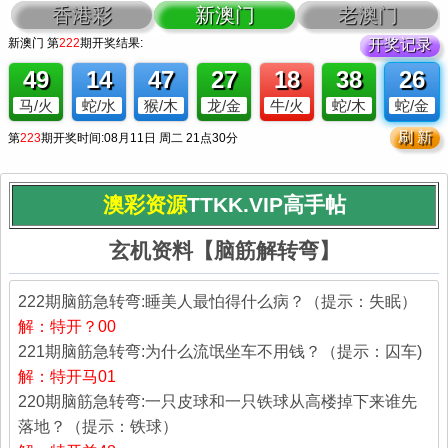
澳彩资源
TTKK.VIP高手帖
玄机资料【脑筋解转弯】
222期脑筋急转弯:睡美人最怕得什么病？（提示：失眠）
解：特开？00
221期脑筋急转弯:为什么流氓坐车不用钱？（提示：囚车)
解：特开马01
220期脑筋急转弯:一只皮球和一只铁球从高楼掉下来谁先
落地？（提示：铁球）