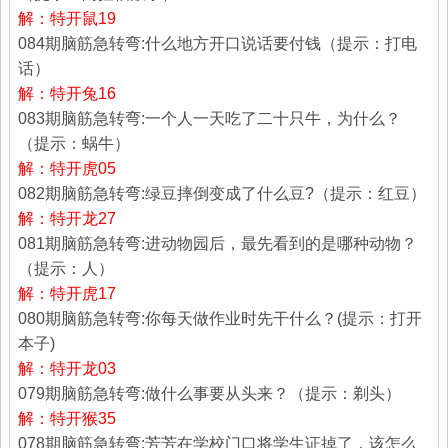
解：特开鼠19
084期脑筋急转弯:什么地方开口说话要付钱（提示：打电
话）
解：特开兔16
083期脑筋急转弯:一个人一天吃了二十只牛，为什么？
（提示：蜗牛）
解：特开虎05
082期脑筋急转弯:绿豆摔倒变成了什么豆?（提示：红豆）
解：特开龙27
081期脑筋急转弯:进动物园后，最先看到的是哪种动物？
（提示：人）
解：特开虎17
080期脑筋急转弯:你每天做作业时先干什么？(提示：打开
本子)
解：特开龙03
079期脑筋急转弯:做什么事要从头来？（提示：剃头）
解：特开猴35
078期脑筋急转弯:芳芳在学校门口将学生证掉了，该怎么