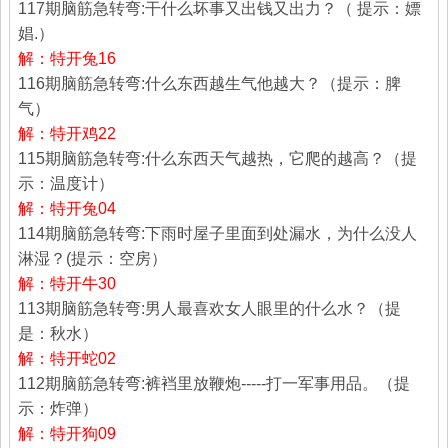
117期脑筋急转弯:干什么坏事又出钱又出力？（ 提示：嫖
娼.）
解：特开兔16
116期脑筋急转弯:什么东西越生气他越大？（提示：脾
气）
解：特开鸡22
115期脑筋急转弯:什么东西天气越热，它爬的越高？（提
示：温度计）
解：特开兔04
114期脑筋急转弯:下雨时屋子里面到处漏水，为什么没人
淋湿？(提示：空房）
解：特开牛30
113期脑筋急转弯:男人最喜欢女人眼里的什么水？（提
是：秋水）
解：特开蛇02
112期脑筋急转弯:裤裆里放鞭炮-----打一军事用品。（提
示：炸弹）
解：特开狗09