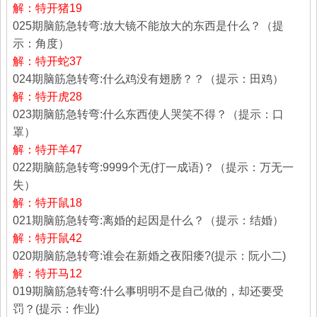
解：特开猪19
025期脑筋急转弯:放大镜不能放大的东西是什么？（提
示：角度）
解：特开蛇37
024期脑筋急转弯:什么鸡没有翅膀？？（提示：田鸡）
解：特开虎28
023期脑筋急转弯:什么东西使人哭笑不得？（提示：口
罩）
解：特开羊47
022期脑筋急转弯:9999个无(打一成语)？（提示：万无一
失）
解：特开鼠18
021期脑筋急转弯:离婚的起因是什么？（提示：结婚）
解：特开鼠42
020期脑筋急转弯:谁会在新婚之夜阳痿?(提示：阮小二)
解：特开马12
019期脑筋急转弯:什么事明明不是自己做的，却还要受
罚？(提示：作业)