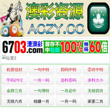
机密信封
一句中特
四码中特
②肖中特
平码2中2
一肖一码
选料⑥码
来料大小
金牌三肖
一句博特
一肖必中
无错四肖
无错六肖
稳赚一肖
一肖一码
家婆二肖