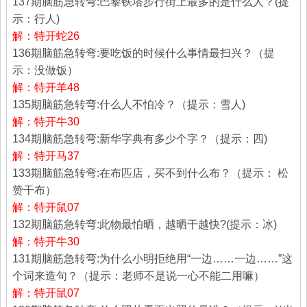
137期脑筋急转弯:巴黎铁塔步行街上最多的是什么人？(提
示：行人)
解：特开蛇26
136期脑筋急转弯:要吃饭的时候什么事情最扫兴？（提
示：没做饭）
解：特开羊48
135期脑筋急转弯:什么人不怕冷？（提示：雪人)
解：特开牛30
134期脑筋急转弯:新华字典有多少个字？（提示：四)
解：特开马37
133期脑筋急转弯:在布匹店，买不到什么布？（提示： 松
赞干布）
解：特开鼠07
132期脑筋急转弯:此物最怕晒，越晒干越快?(提示：冰)
解：特开牛30
131期脑筋急转弯:为什么小明拒绝用“一边……一边……”这
个词来造句？（提示：老师不是说一心不能二用嘛）
解：特开鼠07