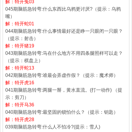
解：特开兔03
045期脑筋急转弯:什么东西比乌鸦更讨厌?（提示：乌鸦
嘴）
解：特开蛇01
044期脑筋急转弯:什么事情最好还是睁一只眼闭一只眼？
（提示：射击）
解：特开猪19
043期脑筋急转弯:马在什么地方不用四条腿照样可以走？
（提示：棋盘上）
解：特开蛇13
042期脑筋急转弯:谁最会弄虚作假？（提示：魔术师）
解：特开虎16
041期脑筋急转弯:两腿一掰，黄水直流。(打一动作) （提
示：剪刀）
解：特开马36
040期脑筋急转弯:最坚固的锁怕什么？（提示：钥匙）
解：特开虎28
039期脑筋急转弯:什么人不怕冷?(提示：雪人)