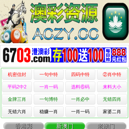
机密信封
一句中特
四码中特
②肖中特
平码2中2
一肖一码
选料⑥码
来料大小
金牌三肖
一句博特
一肖必中
无错四肖
无错六肖
稳赚一肖
一肖一码
家婆二肖