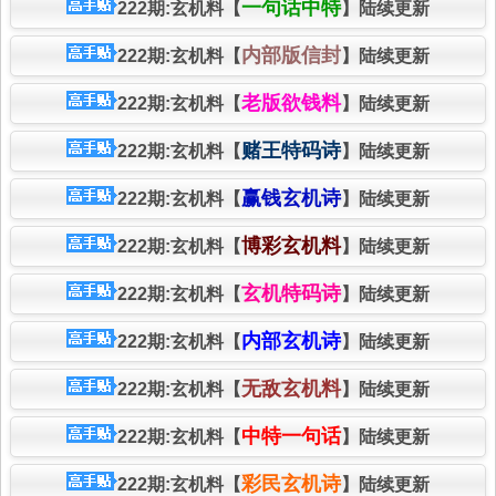
一句话中特
222期:玄机料【
】陆续更新
内部版信封
222期:玄机料【
】陆续更新
老版欲钱料
222期:玄机料【
】陆续更新
赌王特码诗
222期:玄机料【
】陆续更新
赢钱玄机诗
222期:玄机料【
】陆续更新
博彩玄机料
222期:玄机料【
】陆续更新
玄机特码诗
222期:玄机料【
】陆续更新
内部玄机诗
222期:玄机料【
】陆续更新
无敌玄机料
222期:玄机料【
】陆续更新
中特一句话
222期:玄机料【
】陆续更新
彩民玄机诗
222期:玄机料【
】陆续更新