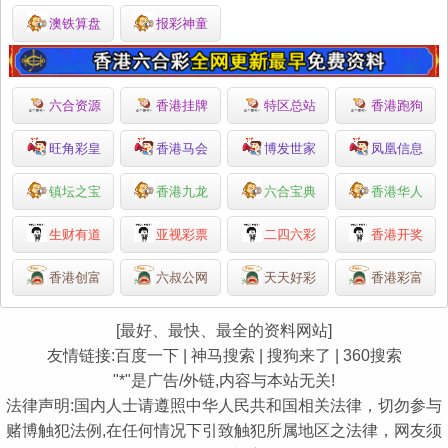
澳铁算盘
报彩神童
六合资源
香港挂牌
特区总站
香港跑狗
旺角彩皇
香港马会
博发世家
凤凰信息
镇坛之宝
香港九龙
六合宝典
香港华人
生财有道
亚视彩票
二四六彩
香港开奖
香港创富
六叔公网
天天好彩
香港彩富
[最好、最快、最全的资料网站]
友情链接:
百度一下
|
神马搜索
|
搜狗来了
|
360搜索
"*"是广告/外链,内容与本站无关!
法律声明:国内人士请遵照中华人民共和国相关法律，切勿参与
赌博触犯法例,在任何情况下引致触犯所属地区之法律，网友须