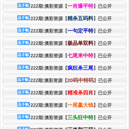
一肖爆平特
222期:澳彩资源【
】已公开
精杀五码料
222期:澳彩资源【
】已公开
一句定平特
222期:澳彩资源【
】已公开
极品单双料
222期:澳彩资源【
】已公开
七尾来中特
222期:澳彩资源【
】已公开
疯狂杀三尾
222期:澳彩资源【
】已公开
20码中特码
222期:澳彩资源【
】已公开
精准杀四肖
222期:澳彩资源【
】已公开
一尾赢大钱
222期:澳彩资源【
】已公开
三头狂中特
222期:澳彩资源【
】已公开