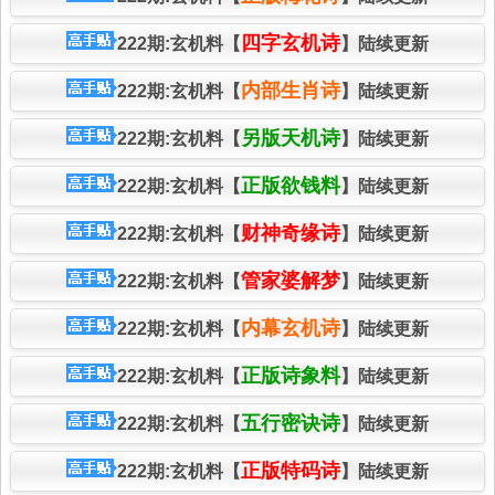
四字玄机诗
222期:玄机料【
】陆续更新
内部生肖诗
222期:玄机料【
】陆续更新
另版天机诗
222期:玄机料【
】陆续更新
正版欲钱料
222期:玄机料【
】陆续更新
财神奇缘诗
222期:玄机料【
】陆续更新
管家婆解梦
222期:玄机料【
】陆续更新
内幕玄机诗
222期:玄机料【
】陆续更新
正版诗象料
222期:玄机料【
】陆续更新
五行密诀诗
222期:玄机料【
】陆续更新
正版特码诗
222期:玄机料【
】陆续更新