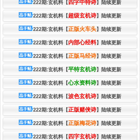
四字中特诗
222期:玄机料【
】陆续更新
超级玄机诗
222期:玄机料【
】陆续更新
正版火车头
222期:玄机料【
】陆续更新
内部心经料
222期:玄机料【
】陆续更新
正版马经诗
222期:玄机料【
】陆续更新
平特玄机诗
222期:玄机料【
】陆续更新
心水资料诗
222期:玄机料【
】陆续更新
波色玄机诗
222期:玄机料【
】陆续更新
正版赌侠诗
222期:玄机料【
】陆续更新
正版梅花诗
222期:玄机料【
】陆续更新
四字玄机诗
222期:玄机料【
】陆续更新