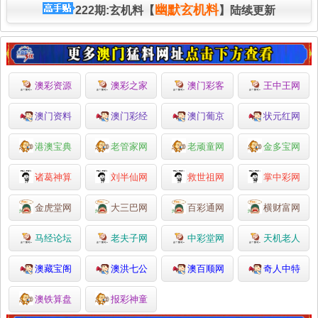
幽默玄机料
222期:玄机料【
】陆续更新
澳彩资源
澳彩之家
澳门彩客
王中王网
澳门资料
澳门彩经
澳门葡京
状元红网
港澳宝典
老管家网
老顽童网
金多宝网
诸葛神算
刘半仙网
救世祖网
掌中彩网
金虎堂网
大三巴网
百彩通网
横财富网
马经论坛
老夫子网
中彩堂网
天机老人
澳藏宝阁
澳洪七公
澳百顺网
奇人中特
澳铁算盘
报彩神童