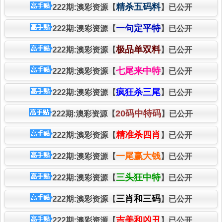
精杀五码料
222期:澳彩资源【
】已公开
一句定平特
222期:澳彩资源【
】已公开
极品单双料
222期:澳彩资源【
】已公开
七尾来中特
222期:澳彩资源【
】已公开
疯狂杀三尾
222期:澳彩资源【
】已公开
20码中特码
222期:澳彩资源【
】已公开
精准杀四肖
222期:澳彩资源【
】已公开
一尾赢大钱
222期:澳彩资源【
】已公开
三头狂中特
222期:澳彩资源【
】已公开
三肖和三码
222期:澳彩资源【
】已公开
吉美和凶丑
222期:澳彩资源【
】已公开