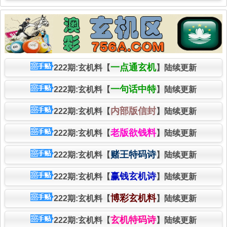
一点通玄机
222期:玄机料【
】陆续更新
一句话中特
222期:玄机料【
】陆续更新
内部版信封
222期:玄机料【
】陆续更新
老版欲钱料
222期:玄机料【
】陆续更新
赌王特码诗
222期:玄机料【
】陆续更新
赢钱玄机诗
222期:玄机料【
】陆续更新
博彩玄机料
222期:玄机料【
】陆续更新
玄机特码诗
222期:玄机料【
】陆续更新