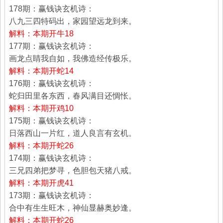
178期：赢钱诀玄机诗：
八九三四特码出，家园望远龙到来。
解料：本期开牛18
177期：赢钱诀玄机诗：
画龙点睛我自如，我佛造经传极乐。
解料：本期开蛇14
176期：赢钱诀玄机诗：
蛇归田里各东西，春风满目还惆怅。
解料：本期开鸡10
175期：赢钱诀玄机诗：
日落西山一片红，道人良言有玄机。
解料：本期开蛇26
174期：赢钱诀玄机诗：
三兄四弟把梦寻，色胆包天猪八戒。
解料：本期开虎41
173期：赢钱诀玄机诗：
合中有生生旺木，神仙显赫奥妙逢。
解料：本期开蛇26