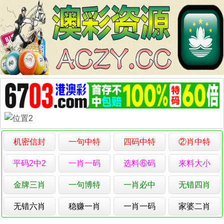
机密信封
一句中特
四码中特
②肖中特
平码2中2
一肖一码
选料⑥码
来料大小
金牌三肖
一句博特
一肖必中
无错四肖
无错六肖
稳赚一肖
一肖一码
家婆二肖