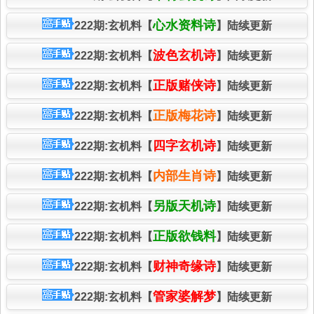
心水资料诗
222期:玄机料【
】陆续更新
波色玄机诗
222期:玄机料【
】陆续更新
正版赌侠诗
222期:玄机料【
】陆续更新
正版梅花诗
222期:玄机料【
】陆续更新
四字玄机诗
222期:玄机料【
】陆续更新
内部生肖诗
222期:玄机料【
】陆续更新
另版天机诗
222期:玄机料【
】陆续更新
正版欲钱料
222期:玄机料【
】陆续更新
财神奇缘诗
222期:玄机料【
】陆续更新
管家婆解梦
222期:玄机料【
】陆续更新