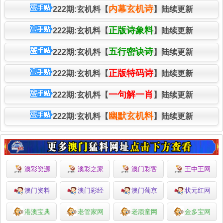
内幕玄机诗
222期:玄机料【
】陆续更新
正版诗象料
222期:玄机料【
】陆续更新
五行密诀诗
222期:玄机料【
】陆续更新
正版特码诗
222期:玄机料【
】陆续更新
一句解一肖
222期:玄机料【
】陆续更新
幽默玄机料
222期:玄机料【
】陆续更新
澳彩资源
澳彩之家
澳门彩客
王中王网
澳门资料
澳门彩经
澳门葡京
状元红网
港澳宝典
老管家网
老顽童网
金多宝网