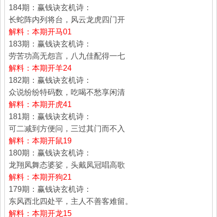
184期：赢钱诀玄机诗：
长蛇阵内列将台，风云龙虎四门开
解料：本期开马01
183期：赢钱诀玄机诗：
劳苦功高无怨言，八九佳配得一七
解料：本期开羊24
182期：赢钱诀玄机诗：
众说纷纷特码数，吃喝不愁享闲清
解料：本期开虎41
181期：赢钱诀玄机诗：
可二减到方便问，三过其门而不入
解料：本期开鼠19
180期：赢钱诀玄机诗：
龙翔凤舞态婆娑，头戴凤冠唱高歌
解料：本期开狗21
179期：赢钱诀玄机诗：
东风西北四处平，主人不善客难留。
解料：本期开龙15