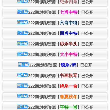
绝杀四肖
222期:澳彩资源【
】已公开
七肖中特
222期:澳彩资源【
】已公开
六肖中特
222期:澳彩资源【
】已公开
四肖中特
222期:澳彩资源【
】已公开
秒杀半头
222期:澳彩资源【
】已公开
大小中特
222期:澳彩资源【
】已公开
稳杀7码
222期:澳彩资源【
】已公开
书画棋琴
222期:澳彩资源【
】已公开
绝杀一合
222期:澳彩资源【
】已公开
春夏秋冬
222期:澳彩资源【
】已公开
平特一肖
222期:澳彩资源【
】已公开