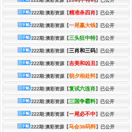
20码中特码
222期:澳彩资源【
】已公开
精准杀四肖
222期:澳彩资源【
】已公开
一尾赢大钱
222期:澳彩资源【
】已公开
三头狂中特
222期:澳彩资源【
】已公开
三肖和三码
222期:澳彩资源【
】已公开
吉美和凶丑
222期:澳彩资源【
】已公开
朝夕相处料
222期:澳彩资源【
】已公开
复试六连肖
222期:澳彩资源【
】已公开
三国争霸料
222期:澳彩资源【
】已公开
一尾必不中
222期:澳彩资源【
】已公开
马会36码料
222期:澳彩资源【
】已公开