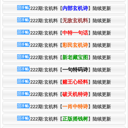
内部玄机诗
222期:玄机料【
】陆续更新
无敌玄机料
222期:玄机料【
】陆续更新
中特一句话
222期:玄机料【
】陆续更新
彩民玄机诗
222期:玄机料【
】陆续更新
新老藏宝图
222期:玄机料【
】陆续更新
一句特码诗
222期:玄机料【
】陆续更新
赌王心经料
222期:玄机料【
】陆续更新
破天机特诗
222期:玄机料【
】陆续更新
一肖中特诗
222期:玄机料【
】陆续更新
正版摇钱树
222期:玄机料【
】陆续更新