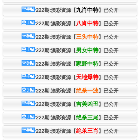
九肖中特
222期:澳彩资源【
】已公开
八肖中特
222期:澳彩资源【
】已公开
三头中特
222期:澳彩资源【
】已公开
男女中特
222期:澳彩资源【
】已公开
家野中特
222期:澳彩资源【
】已公开
天地爆特
222期:澳彩资源【
】已公开
绝杀一波
222期:澳彩资源【
】已公开
吉美凶丑
222期:澳彩资源【
】已公开
绝杀三尾
222期:澳彩资源【
】已公开
绝杀三肖
222期:澳彩资源【
】已公开