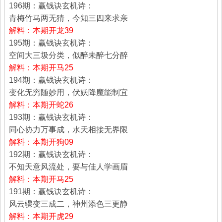
196期：赢钱诀玄机诗：
青梅竹马两无猜，今知三四来求亲
解料：本期开龙39
195期：赢钱诀玄机诗：
空间大三圾分类，似醉未醉七分醉
解料：本期开马25
194期：赢钱诀玄机诗：
变化无穷随妙用，伏妖降魔能制宜
解料：本期开蛇26
193期：赢钱诀玄机诗：
同心协力万事成，水天相接无界限
解料：本期开狗09
192期：赢钱诀玄机诗：
不知天意风流处，要与佳人学画眉
解料：本期开马25
191期：赢钱诀玄机诗：
风云骤变三成二，神州添色三更静
解料：本期开虎29