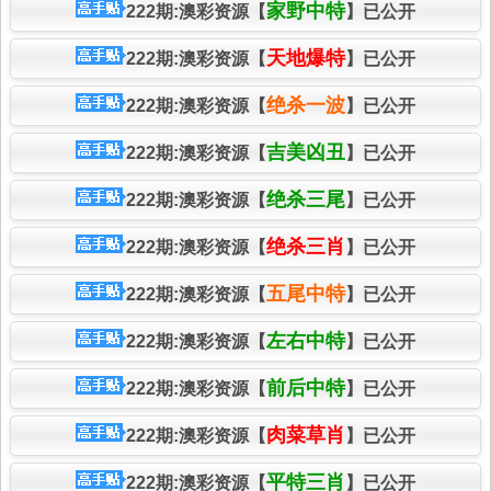
家野中特
222期:澳彩资源【
】已公开
天地爆特
222期:澳彩资源【
】已公开
绝杀一波
222期:澳彩资源【
】已公开
吉美凶丑
222期:澳彩资源【
】已公开
绝杀三尾
222期:澳彩资源【
】已公开
绝杀三肖
222期:澳彩资源【
】已公开
五尾中特
222期:澳彩资源【
】已公开
左右中特
222期:澳彩资源【
】已公开
前后中特
222期:澳彩资源【
】已公开
肉菜草肖
222期:澳彩资源【
】已公开
平特三肖
222期:澳彩资源【
】已公开