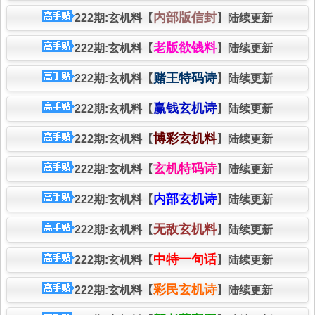
内部版信封
222期:玄机料【
】陆续更新
老版欲钱料
222期:玄机料【
】陆续更新
赌王特码诗
222期:玄机料【
】陆续更新
赢钱玄机诗
222期:玄机料【
】陆续更新
博彩玄机料
222期:玄机料【
】陆续更新
玄机特码诗
222期:玄机料【
】陆续更新
内部玄机诗
222期:玄机料【
】陆续更新
无敌玄机料
222期:玄机料【
】陆续更新
中特一句话
222期:玄机料【
】陆续更新
彩民玄机诗
222期:玄机料【
】陆续更新