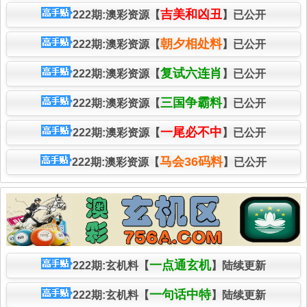
吉美和凶丑
222期:澳彩资源【
】已公开
朝夕相处料
222期:澳彩资源【
】已公开
复试六连肖
222期:澳彩资源【
】已公开
三国争霸料
222期:澳彩资源【
】已公开
一尾必不中
222期:澳彩资源【
】已公开
马会36码料
222期:澳彩资源【
】已公开
一点通玄机
222期:玄机料【
】陆续更新
一句话中特
222期:玄机料【
】陆续更新