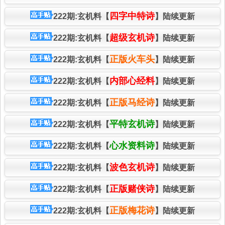
四字中特诗
222期:玄机料【
】陆续更新
超级玄机诗
222期:玄机料【
】陆续更新
正版火车头
222期:玄机料【
】陆续更新
内部心经料
222期:玄机料【
】陆续更新
正版马经诗
222期:玄机料【
】陆续更新
平特玄机诗
222期:玄机料【
】陆续更新
心水资料诗
222期:玄机料【
】陆续更新
波色玄机诗
222期:玄机料【
】陆续更新
正版赌侠诗
222期:玄机料【
】陆续更新
正版梅花诗
222期:玄机料【
】陆续更新