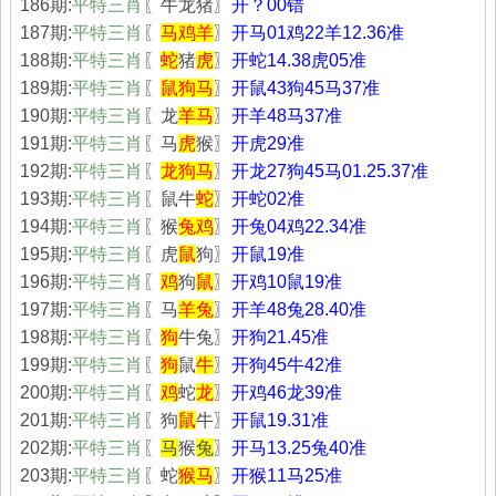
186期:
平特三肖
〖牛龙猪〗
开？00错
187期:
平特三肖
〖
马鸡羊
〗
开马01鸡22羊12.36准
188期:
平特三肖
〖
蛇
猪
虎
〗
开蛇14.38虎05准
189期:
平特三肖
〖
鼠狗马
〗
开鼠43狗45马37准
190期:
平特三肖
〖龙
羊马
〗
开羊48马37准
191期:
平特三肖
〖马
虎
猴〗
开虎29准
192期:
平特三肖
〖
龙狗马
〗
开龙27狗45马01.25.37准
193期:
平特三肖
〖鼠牛
蛇
〗
开蛇02准
194期:
平特三肖
〖猴
兔鸡
〗
开兔04鸡22.34准
195期:
平特三肖
〖虎
鼠
狗〗
开鼠19准
196期:
平特三肖
〖
鸡
狗
鼠
〗
开鸡10鼠19准
197期:
平特三肖
〖马
羊兔
〗
开羊48兔28.40准
198期:
平特三肖
〖
狗
牛兔〗
开狗21.45准
199期:
平特三肖
〖
狗
鼠
牛
〗
开狗45牛42准
200期:
平特三肖
〖
鸡
蛇
龙
〗
开鸡46龙39准
201期:
平特三肖
〖狗
鼠
牛〗
开鼠19.31准
202期:
平特三肖
〖
马
猴
兔
〗
开马13.25兔40准
203期:
平特三肖
〖蛇
猴马
〗
开猴11马25准