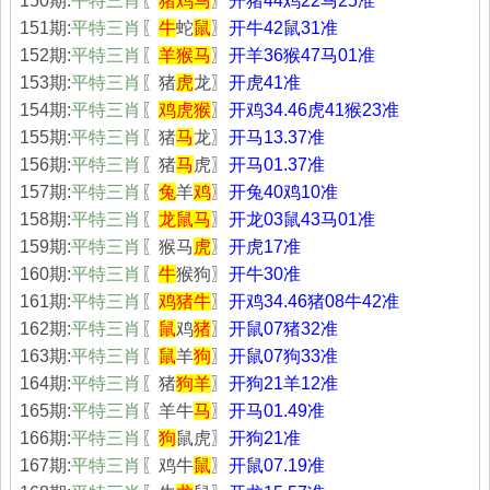
150期:
平特三肖
〖
猪鸡马
〗
开猪44鸡22马25准
151期:
平特三肖
〖
牛
蛇
鼠
〗
开牛42鼠31准
152期:
平特三肖
〖
羊猴马
〗
开羊36猴47马01准
153期:
平特三肖
〖猪
虎
龙〗
开虎41准
154期:
平特三肖
〖
鸡虎猴
〗
开鸡34.46虎41猴23准
155期:
平特三肖
〖猪
马
龙〗
开马13.37准
156期:
平特三肖
〖猪
马
虎〗
开马01.37准
157期:
平特三肖
〖
兔
羊
鸡
〗
开兔40鸡10准
158期:
平特三肖
〖
龙鼠马
〗
开龙03鼠43马01准
159期:
平特三肖
〖猴马
虎
〗
开虎17准
160期:
平特三肖
〖
牛
猴狗〗
开牛30准
161期:
平特三肖
〖
鸡猪牛
〗
开鸡34.46猪08牛42准
162期:
平特三肖
〖
鼠
鸡
猪
〗
开鼠07猪32准
163期:
平特三肖
〖
鼠
羊
狗
〗
开鼠07狗33准
164期:
平特三肖
〖猪
狗羊
〗
开狗21羊12准
165期:
平特三肖
〖羊牛
马
〗
开马01.49准
166期:
平特三肖
〖
狗
鼠虎〗
开狗21准
167期:
平特三肖
〖鸡牛
鼠
〗
开鼠07.19准