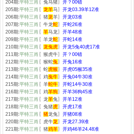
204期:
平特三肖
〖兔马猪〗
开？00错
205期:
平特三肖
〖
龙羊
马〗
开龙03.39羊12准
206期:
平特三肖
〖猪
龙
羊〗
开龙03准
207期:
平特三肖
〖牛龙
蛇
〗
开蛇26准
208期:
平特三肖
〖
羊
马龙〗
开羊48准
209期:
平特三肖
〖羊龙
蛇
〗
开蛇14准
210期:
平特三肖
〖
龙兔虎
〗
开龙5兔40虎17准
211期:
平特三肖
〖猴虎牛〗
开？00错
212期:
平特三肖
〖猴蛇
兔
〗
开兔16准
213期:
平特三肖
〖蛇
虎猴
〗
开虎05猴35准
214期:
平特三肖
〖鸡
兔牛
〗
开兔04牛30准
215期:
平特三肖
〖羊
蛇牛
〗
开蛇14牛30准
216期:
平特三肖
〖鸡
羊狗
〗
开羊36狗45准
217期:
平特三肖
〖龙
羊
兔〗
开羊12准
218期:
平特三肖
〖兔猪
虎
〗
开虎17准
219期:
平特三肖
〖
猪
龙兔〗
开猪08准
220期:
平特三肖
〖虎牛
龙
〗
开龙27.39准
221期:
平特三肖
〖猪
鸡羊
〗
开鸡46羊24.48准