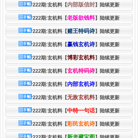
内部版信封
222期:玄机料【
】陆续更新
老版欲钱料
222期:玄机料【
】陆续更新
赌王特码诗
222期:玄机料【
】陆续更新
赢钱玄机诗
222期:玄机料【
】陆续更新
博彩玄机料
222期:玄机料【
】陆续更新
玄机特码诗
222期:玄机料【
】陆续更新
内部玄机诗
222期:玄机料【
】陆续更新
无敌玄机料
222期:玄机料【
】陆续更新
中特一句话
222期:玄机料【
】陆续更新
彩民玄机诗
222期:玄机料【
】陆续更新
新老藏宝图
222期:玄机料【
】陆续更新