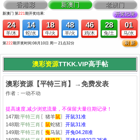
澳彩资源
TTKK.VIP高手帖
澳彩资源【平特三肖】→免费发表
作者：一动不动
提高速度,减少浏览流量，不保留大量往期记录！
147期:
平特三肖
〖猪羊
鼠
〗
开鼠31准
148期:
平特三肖
〖
鼠
蛇猪〗
开鼠31准
149期:
平特三肖
〖
兔
马鼠〗
开兔04.28准