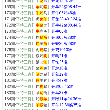
168期:
平特三肖
〖牛
龙
鼠〗
开龙15.57准
169期:
平特三肖
〖
羊
蛇
猪
〗
开羊24猪08.44准
170期:
平特三肖
〖
牛鸡
马〗
开牛06鸡46准
171期:
平特三肖
〖虎
兔羊
〗
开兔28.40羊24准
172期:
平特三肖
〖
牛猪
龙〗
开牛42猪08.44准
173期:
平特三肖
〖
牛
虎鸡〗
开牛06准
174期:
平特三肖
〖蛇
猪兔
〗
开猪08兔28准
175期:
平特三肖
〖
蛇
羊
兔
〗
开蛇26兔28准
176期:
平特三肖
〖虎
鸡
猪〗
开鸡1010准
177期:
平特三肖
〖猴鸡
狗
〗
开狗21准
178期:
平特三肖
〖鼠龙
蛇
〗
开蛇26准
179期:
平特三肖
〖猪
鸡
兔〗
开鸡10准
180期:
平特三肖
〖
鼠
龙猪〗
开鼠19准
181期:
平特三肖
〖
猴
羊狗〗
开猴47准
182期:
平特三肖
〖蛇
狗
猪〗
开狗09.45准
183期:
平特三肖
〖鼠
马
兔〗
开马37准
184期:
平特三肖
〖蛇
猴羊
〗
开猴11羊24.36准
185期:
平特三肖
〖
羊猴
猪〗
开羊12.36猴35准