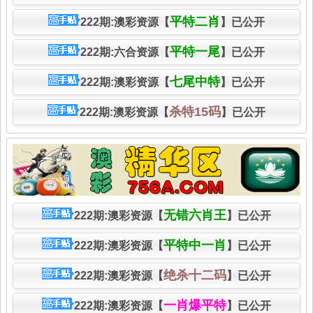
平特二肖
222期:澳彩资源【
】已公开
平特一尾
222期:六合资源【
】已公开
七尾中特
222期:澳彩资源【
】已公开
杀特15码
222期:澳彩资源【
】已公开
无错六肖王
222期:澳彩资源【
】已公开
平特中一肖
222期:澳彩资源【
】已公开
绝杀十二码
222期:澳彩资源【
】已公开
一肖爆平特
222期:澳彩资源【
】已公开