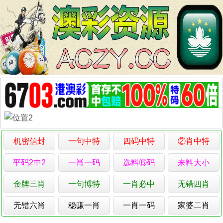
机密信封
一句中特
四码中特
②肖中特
平码2中2
一肖一码
选料⑥码
来料大小
金牌三肖
一句博特
一肖必中
无错四肖
无错六肖
稳赚一肖
一肖一码
家婆二肖