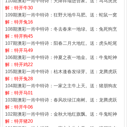
110期澳彩一肖中特诗：天降祥瑞进吾家。送：马马虎虎
解：特开牛30
109期澳彩一肖中特诗：狂野大地牛马肥。送：蛇鼠一窝
解：特开兔16
108期澳彩一肖中特诗：冬去春来一地绿。送：兔死狗烹
解：特开狗45
107期澳彩一肖中特诗：阳春二月大地红。送：虎头蛇尾
解：特开马49
106期澳彩一肖中特诗：仲夏之夜一地金。送：牛鬼蛇神
解：特开鸡22
105期澳彩一肖中特诗：枯木逢春发绿芽。送：龙腾虎跃
解：特开兔28
104期澳彩一肖中特诗：一家之主牛上天。送：猪朋狗友
解：特开马01
103期澳彩一肖中特诗：春风吹绿江南树。送：龙腾虎跃
解：特开牛06
102期澳彩一肖中特诗：金秋大地红旗飘。送：牛鬼蛇神
解：特开猪20