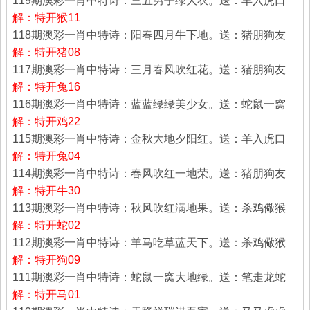
119期澳彩一肖中特诗：三五男子绿大衣。送：羊入虎口
解：特开猴11
118期澳彩一肖中特诗：阳春四月牛下地。送：猪朋狗友
解：特开猪08
117期澳彩一肖中特诗：三月春风吹红花。送：猪朋狗友
解：特开兔16
116期澳彩一肖中特诗：蓝蓝绿绿美少女。送：蛇鼠一窝
解：特开鸡22
115期澳彩一肖中特诗：金秋大地夕阳红。送：羊入虎口
解：特开兔04
114期澳彩一肖中特诗：春风吹红一地荣。送：猪朋狗友
解：特开牛30
113期澳彩一肖中特诗：秋风吹红满地果。送：杀鸡儆猴
解：特开蛇02
112期澳彩一肖中特诗：羊马吃草蓝天下。送：杀鸡儆猴
解：特开狗09
111期澳彩一肖中特诗：蛇鼠一窝大地绿。送：笔走龙蛇
解：特开马01