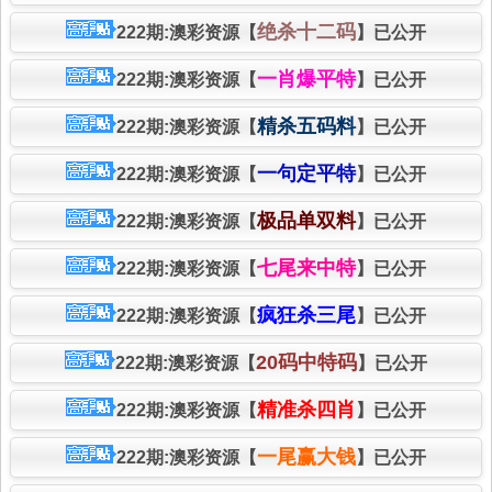
绝杀十二码
222期:澳彩资源【
】已公开
一肖爆平特
222期:澳彩资源【
】已公开
精杀五码料
222期:澳彩资源【
】已公开
一句定平特
222期:澳彩资源【
】已公开
极品单双料
222期:澳彩资源【
】已公开
七尾来中特
222期:澳彩资源【
】已公开
疯狂杀三尾
222期:澳彩资源【
】已公开
20码中特码
222期:澳彩资源【
】已公开
精准杀四肖
222期:澳彩资源【
】已公开
一尾赢大钱
222期:澳彩资源【
】已公开