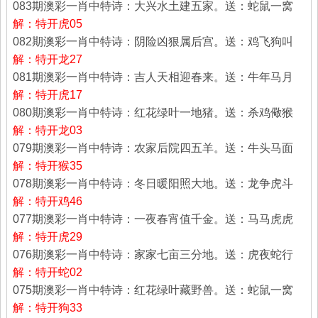
083期澳彩一肖中特诗：大兴水土建五家。送：蛇鼠一窝
解：特开虎05
082期澳彩一肖中特诗：阴险凶狠属后宫。送：鸡飞狗叫
解：特开龙27
081期澳彩一肖中特诗：吉人天相迎春来。送：牛年马月
解：特开虎17
080期澳彩一肖中特诗：红花绿叶一地猪。送：杀鸡儆猴
解：特开龙03
079期澳彩一肖中特诗：农家后院四五羊。送：牛头马面
解：特开猴35
078期澳彩一肖中特诗：冬日暖阳照大地。送：龙争虎斗
解：特开鸡46
077期澳彩一肖中特诗：一夜春宵值千金。送：马马虎虎
解：特开虎29
076期澳彩一肖中特诗：家家七亩三分地。送：虎夜蛇行
解：特开蛇02
075期澳彩一肖中特诗：红花绿叶藏野兽。送：蛇鼠一窝
解：特开狗33