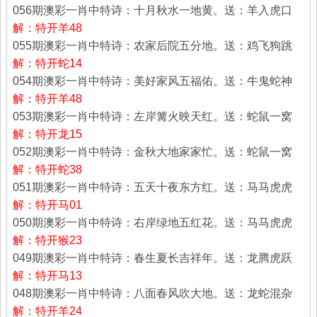
056期澳彩一肖中特诗：十月秋水一地黄。送：羊入虎口
解：特开羊48
055期澳彩一肖中特诗：农家后院五分地。送：鸡飞狗跳
解：特开蛇14
054期澳彩一肖中特诗：美好家风五福佑。送：牛鬼蛇神
解：特开羊48
053期澳彩一肖中特诗：左岸篝火映天红。送：蛇鼠一窝
解：特开龙15
052期澳彩一肖中特诗：金秋大地家家忙。送：蛇鼠一窝
解：特开蛇38
051期澳彩一肖中特诗：五天十夜东方红。送：马马虎虎
解：特开马01
050期澳彩一肖中特诗：右岸绿地五红花。送：马马虎虎
解：特开猴23
049期澳彩一肖中特诗：春生夏长吉祥年。送：龙腾虎跃
解：特开马13
048期澳彩一肖中特诗：八面春风吹大地。送：龙蛇混杂
解：特开羊24