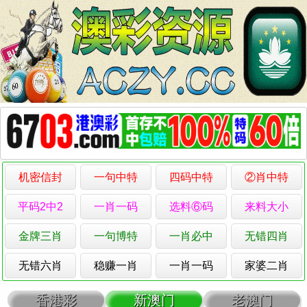
机密信封
一句中特
四码中特
②肖中特
平码2中2
一肖一码
选料⑥码
来料大小
金牌三肖
一句博特
一肖必中
无错四肖
无错六肖
稳赚一肖
一肖一码
家婆二肖