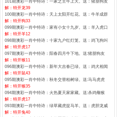
101期澳彩一肖中特诗：一家之主牛上天。送：猪朋狗友
解：特开龙39
100期澳彩一肖中特诗：天上太阳开红花。送：牛羊成群
解：特开狗33
099期澳彩一肖中特诗：家有小女十九岁。送：羊入虎口
解：特开羊12
098期澳彩一肖中特诗：十家九户红灯笼。送：鸡飞狗叫
解：特开虎17
097期澳彩一肖中特诗：阳春四月牛下地。送:猪朋狗友
解：特开猴11
096期澳彩一肖中特诗：新年大吉春已绿。送：鸡犬相闻
解：特开鼠43
095期澳彩一肖中特诗：秋冬交替柏树绿。送:马马虎虎
解：特开猴35
094期澳彩一肖中特诗：火热夏天家家藏。送:杀鸡儆猴
解：特开虎17
093期澳彩一肖中特诗：绿草藏虎捉马羊。送：虎胆龙威
解：特开兔40