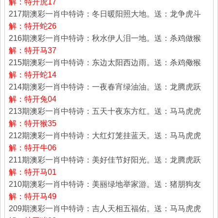
解：特开虎17
217期澳彩一肖中特诗：冬日暖阳照大地。送：龙争虎斗
解：特开蛇26
216期澳彩一肖中特诗：秋水伊人泪一地。送：杀鸡做猴
解：特开马37
215期澳彩一肖中特诗：东边太阳西边雨。送：杀鸡儆猴
解：特开蛇14
214期澳彩一肖中特诗：一夜春宵绿油油。送：龙腾虎跃
解：特开兔04
213期澳彩一肖中特诗：五天十夜东方红。送：马马虎虎
解：特开猴35
212期澳彩一肖中特诗：大红灯笼挂蓝天。送：马马虎虎
解：特开牛06
211期澳彩一肖中特诗：美好佳节好阳光。送：龙腾虎跃
解：特开马01
210期澳彩一肖中特诗：美丽绿地举家游。送：猪朋狗友
解：特开马49
209期澳彩一肖中特诗：吉人天相五福佑。送：马马虎虎