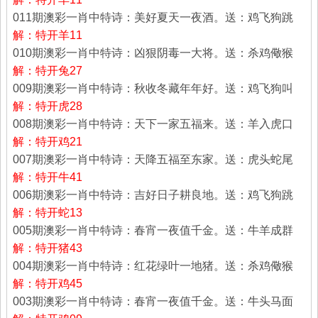
011期澳彩一肖中特诗：美好夏天一夜酒。送：鸡飞狗跳
解：特开羊11
010期澳彩一肖中特诗：凶狠阴毒一大将。送：杀鸡儆猴
解：特开兔27
009期澳彩一肖中特诗：秋收冬藏年年好。送：鸡飞狗叫
解：特开虎28
008期澳彩一肖中特诗：天下一家五福来。送：羊入虎口
解：特开鸡21
007期澳彩一肖中特诗：天降五福至东家。送：虎头蛇尾
解：特开牛41
006期澳彩一肖中特诗：吉好日子耕良地。送：鸡飞狗跳
解：特开蛇13
005期澳彩一肖中特诗：春宵一夜值千金。送：牛羊成群
解：特开猪43
004期澳彩一肖中特诗：红花绿叶一地猪。送：杀鸡儆猴
解：特开鸡45
003期澳彩一肖中特诗：春宵一夜值千金。送：牛头马面