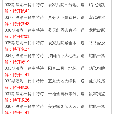
038期澳彩一肖中特诗：农家后院五分地。送：鸡飞狗跳
解：特开鼠42
037期澳彩一肖中特诗：八分天下是春秋。送：宰鸡教猴
解：特开猪43
036期澳彩一肖中特诗：蓝天红霞去春游。送：龙腾虎跃
解：特开蛇01
035期澳彩一肖中特诗：农家后院藏金木。送：马马虎虎
解：特开兔27
034期澳彩一肖中特诗：夕阳西下大地黑。送：蛇鼠一窝
解：特开猪19
033期澳彩一肖中特诗：阳春二月一地绿。送：鸡飞狗跳
解：特开牛41
032期澳彩一肖中特诗：五九大地大绿树。送：虎头蛇尾
解：特开鼠06
031期澳彩一肖中特诗：一地金黄秋来到。送：鼠窜狗盗
解：特开龙26
030期澳彩一肖中特诗：美好家园蓝天蓝。送：蛇鼠一窝
解：特开牛41