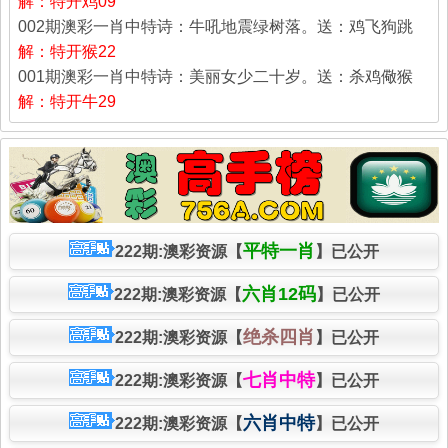
解：特开鸡09
002期澳彩一肖中特诗：牛吼地震绿树落。送：鸡飞狗跳
解：特开猴22
001期澳彩一肖中特诗：美丽女少二十岁。送：杀鸡儆猴
解：特开牛29
平特一肖
222期:澳彩资源【
】已公开
六肖12码
222期:澳彩资源【
】已公开
绝杀四肖
222期:澳彩资源【
】已公开
七肖中特
222期:澳彩资源【
】已公开
六肖中特
222期:澳彩资源【
】已公开