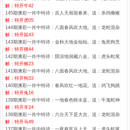
解：特开牛42
145期澳彩一肖中特诗：吉人天相迎春来。送：杀鸡儆猴
解：特开虎05
144期澳彩一肖中特诗：八面春风吹大地。送：龙蛇混杂
解：特开鼠43
143期澳彩一肖中特诗：金秋大地金灿灿。送：兔死狗烹
解：特开猪44
142期澳彩一肖中特诗：阴凉地洞藏八金。送：虎头蛇尾
解：特开猴23
141期澳彩一肖中特诗：八面春风吹大地。送：龙蛇混杂
解：特开狗33
140期澳彩一肖中特诗：春风吹红一地花。送：鸡飞狗跳
解：特开兔16
139期澳彩一肖中特诗：一地春色映水蓝。送：牛鬼蛇神
解：特开羊24
138期澳彩一肖中特诗：六分天下是大吉。送：龙蛇混杂
解：特开马49
137期澳彩一肖中特诗：一夜春宵乐上天。送：虎头蛇尾