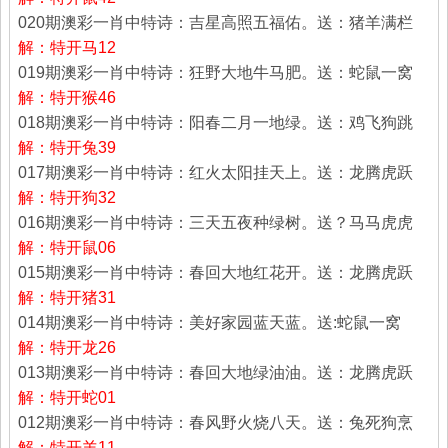
020期澳彩一肖中特诗：吉星高照五福佑。送：猪羊满栏
解：特开马12
019期澳彩一肖中特诗：狂野大地牛马肥。送：蛇鼠一窝
解：特开猴46
018期澳彩一肖中特诗：阳春二月一地绿。送：鸡飞狗跳
解：特开兔39
017期澳彩一肖中特诗：红火太阳挂天上。送：龙腾虎跃
解：特开狗32
016期澳彩一肖中特诗：三天五夜种绿树。送？马马虎虎
解：特开鼠06
015期澳彩一肖中特诗：春回大地红花开。送：龙腾虎跃
解：特开猪31
014期澳彩一肖中特诗：美好家园蓝天蓝。送:蛇鼠一窝
解：特开龙26
013期澳彩一肖中特诗：春回大地绿油油。送：龙腾虎跃
解：特开蛇01
012期澳彩一肖中特诗：春风野火烧八天。送：兔死狗烹
解：特开羊11