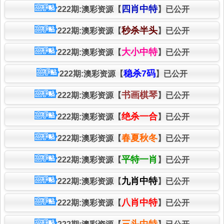
四肖中特
222期:澳彩资源【
】已公开
秒杀半头
222期:澳彩资源【
】已公开
大小中特
222期:澳彩资源【
】已公开
稳杀7码
222期:澳彩资源【
】已公开
书画棋琴
222期:澳彩资源【
】已公开
绝杀一合
222期:澳彩资源【
】已公开
春夏秋冬
222期:澳彩资源【
】已公开
平特一肖
222期:澳彩资源【
】已公开
九肖中特
222期:澳彩资源【
】已公开
八肖中特
222期:澳彩资源【
】已公开