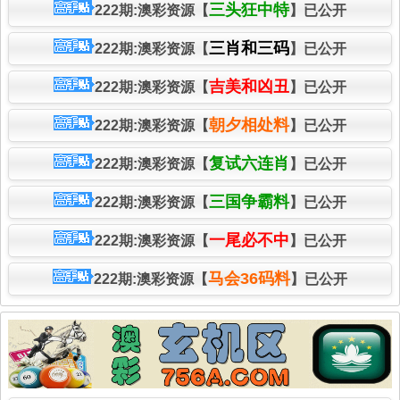
三头狂中特
222期:澳彩资源【
】已公开
三肖和三码
222期:澳彩资源【
】已公开
吉美和凶丑
222期:澳彩资源【
】已公开
朝夕相处料
222期:澳彩资源【
】已公开
复试六连肖
222期:澳彩资源【
】已公开
三国争霸料
222期:澳彩资源【
】已公开
一尾必不中
222期:澳彩资源【
】已公开
马会36码料
222期:澳彩资源【
】已公开