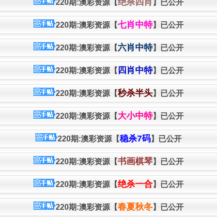
绝杀四肖
220期:澳彩资源【
】已公开
七肖中特
220期:澳彩资源【
】已公开
六肖中特
220期:澳彩资源【
】已公开
四肖中特
220期:澳彩资源【
】已公开
秒杀半头
220期:澳彩资源【
】已公开
大小中特
220期:澳彩资源【
】已公开
稳杀7码
220期:澳彩资源【
】已公开
书画棋琴
220期:澳彩资源【
】已公开
绝杀一合
220期:澳彩资源【
】已公开
春夏秋冬
220期:澳彩资源【
】已公开