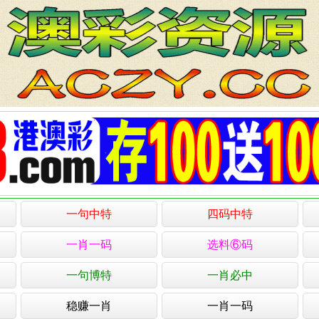
一句中特
四码中特
一肖一码
选料⑥码
一句博特
一肖必中
稳赚一肖
一肖一码