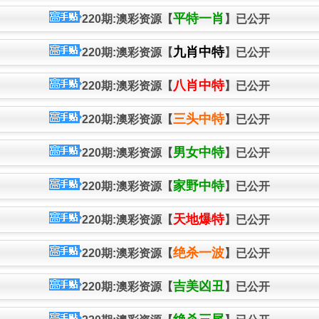
平特一肖
220期:澳彩资源【
】已公开
九肖中特
220期:澳彩资源【
】已公开
八肖中特
220期:澳彩资源【
】已公开
三头中特
220期:澳彩资源【
】已公开
男女中特
220期:澳彩资源【
】已公开
家野中特
220期:澳彩资源【
】已公开
天地爆特
220期:澳彩资源【
】已公开
绝杀一波
220期:澳彩资源【
】已公开
吉美凶丑
220期:澳彩资源【
】已公开