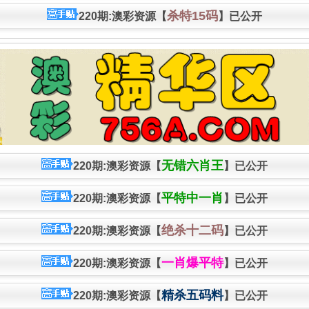
杀特15码
220期:澳彩资源【
】已公开
无错六肖王
220期:澳彩资源【
】已公开
平特中一肖
220期:澳彩资源【
】已公开
绝杀十二码
220期:澳彩资源【
】已公开
一肖爆平特
220期:澳彩资源【
】已公开
精杀五码料
220期:澳彩资源【
】已公开